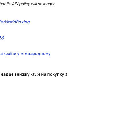
 its AIN policy will no longer
orWorldBoxing
26
а країни у міжнародному
 надає знижку -35% на покупку 3