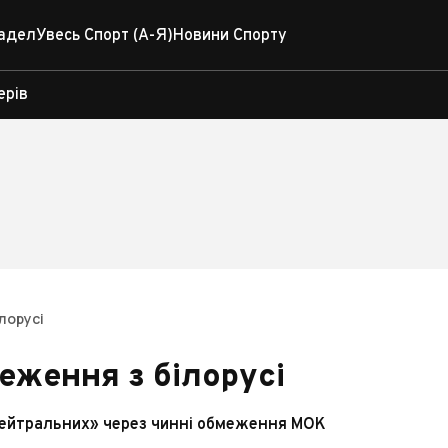
адел
Увесь Спорт (А-Я)
Новини Спорту
ерів
лорусі
меження з білорусі
«нейтральних» через чинні обмеження МОК