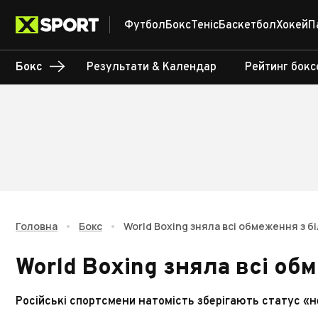
Футбол
Бокс
Теніс
Баскетбол
Хокей
П
Бокс
Результати & Календар
Рейтинг бокс
Головна
•
Бокс
•
World Boxing зняла всі обмеження з бі
World Boxing зняла всі об
Російські спортсмени натомість зберігають статус 