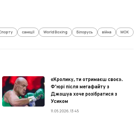
Спорту
санкції
World Boxing
Білорусь
війна
МОК
«Кролику, ти отримаєш своє».
Фʼюрі після мегафайту з
Джошуа хоче розібратися з
Усиком
11.05.2026, 13:45