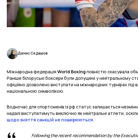
Денис Сєдашов
Міжнародна федерація
World Boxing
повністю скасувала о
Раніше білоруські боксери були допущені у нейтральному ста
офіційно дозволено виступати на міжнародних турнірах під 
національною символікою.
Водночас для спортсменів із рф статус залишається незмінни
надалі виступатимуть виключно як нейтральні атлети, оскіл
щодо зняття санкцій не поширюються
.
Following the recent recommendation by the Executive