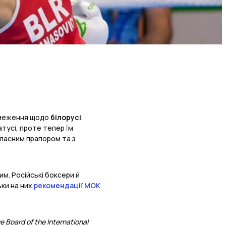
бмеження щодо
білорусі
.
тусі, проте тепер їм
власним прапором та з
м. Російські боксери й
ьки на них
рекомендації МОК
 Board of the International