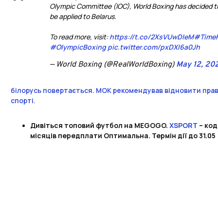
Olympic Committee (IOC), World Boxing has decided that
be applied to Belarus.
To read more, visit:
https://t.co/2XsVUwDleM
#TimeF
#OlympicBoxing
pic.twitter.com/pxDXI6a0Jh
— World Boxing (@RealWorldBoxing)
May 12, 20
білорусь повертається. МОК рекомендував відновити прав
спорті
.
Дивіться топовий футбол на MEGOGO.
XSPORT
– код
місяців передплати Оптимальна. Термін дії до 31.05