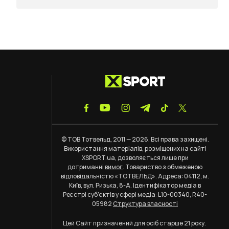
© ТОВ Тотвельд, 2011 — 2026. Всі права захищені.
Використання матеріалів, розміщених на сайті
XSPORT.ua, дозволяється лише при
дотриманні
вимог
. Товариство з обмеженою
відповідальністю «ТОТВЕЛЬД». Адреса: 04112, м.
Київ, вул. Ризька, 8-А. Ідентифікатор медіа в
Реєстрі суб’єктів у сфері медіа: L10-00340, R40-
05982
Структура власності
Цей Сайт призначений для осіб старше 21 року.