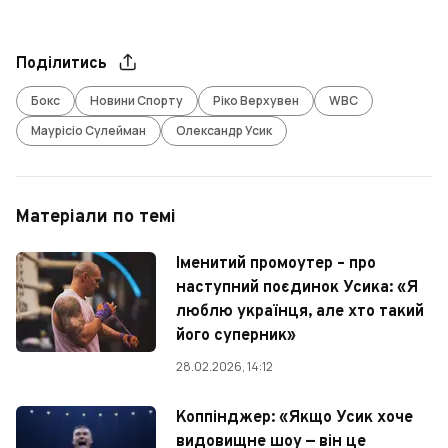
Поділитись
Бокс
Новини Спорту
Ріко Верхувен
WBC
Маурісіо Сулейман
Олександр Усик
Матеріали по темі
Іменитий промоутер – про
наступний поєдинок Усика: «Я
люблю українця, але хто такий
його суперник»
28.02.2026, 14:12
Коппінджер: «Якщо Усик хоче
видовищне шоу — він це