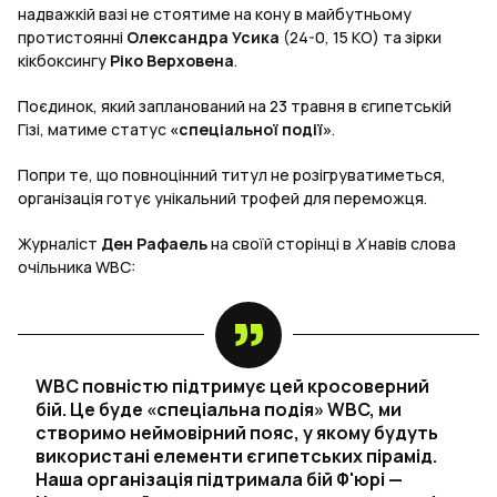
надважкій вазі не стоятиме на кону в майбутньому
протистоянні
Олександра Усика
(24-0, 15 КО) та зірки
кікбоксингу
Ріко Верховена
.
Поєдинок, який запланований на 23 травня в єгипетській
Гізі, матиме статус
«спеціальної події»
.
Попри те, що повноцінний титул не розігруватиметься,
організація готує унікальний трофей для переможця.
Журналіст
Ден Рафаель
на своїй сторінці в
X
навів слова
очільника WBC:
WBC повністю підтримує цей кросоверний
бій. Це буде «спеціальна подія» WBC, ми
створимо неймовірний пояс, у якому будуть
використані елементи єгипетських пірамід.
Наша організація підтримала бій Ф'юрі —