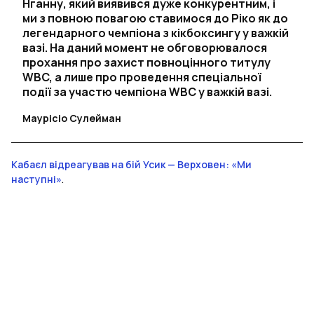
Нганну, який виявився дуже конкурентним, і
ми з повною повагою ставимося до Ріко як до
легендарного чемпіона з кікбоксингу у важкій
вазі. На даний момент не обговорювалося
прохання про захист повноцінного титулу
WBC, а лише про проведення спеціальної
події за участю чемпіона WBC у важкій вазі.
Маурісіо Сулейман
Кабаєл відреагував на бій Усик — Верховен: «Ми
наступні»
.