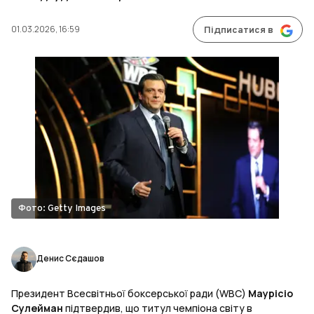
01.03.2026, 16:59
Підписатися в
Фото: Getty Images
Денис Сєдашов
Президент Всесвітньої боксерської ради (WBC)
Маурісіо
Сулейман
підтвердив, що титул чемпіона світу в