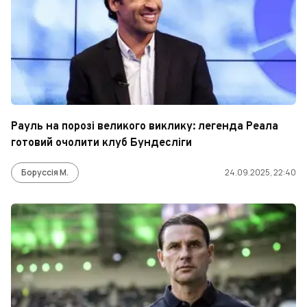
Рауль на порозі великого виклику: легенда Реала
готовий очолити клуб Бундесліги
Боруссія М.
24.09.2025, 22:40