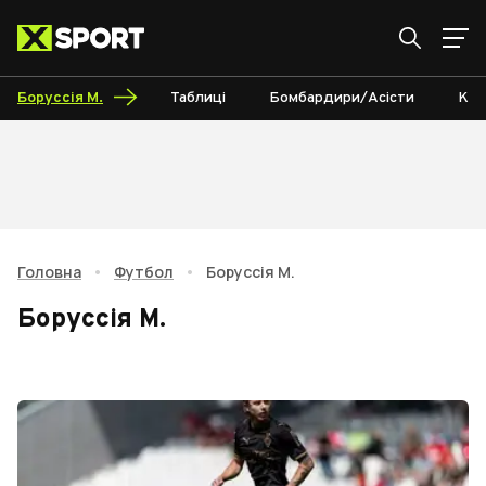
Боруссія М.
Таблиці
Бомбардири/Асісти
Кал
Головна
•
Футбол
•
Боруссія М.
Боруссія М.