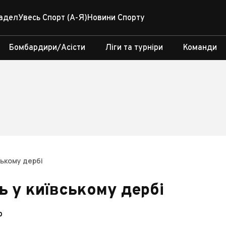
адел
Увесь Спорт (А-Я)
Новини Спорту
Бомбардири/Асісти
Ліги та турніри
Команди
ькому дербі
 у київському дербі
о