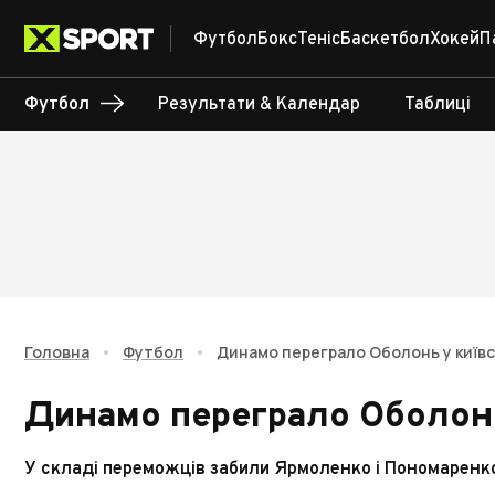
Футбол
Бокс
Теніс
Баскетбол
Хокей
П
Футбол
Результати & Календар
Таблиці
Головна
•
Футбол
•
Динамо переграло Оболонь у київс
Динамо переграло Оболонь
У складі переможців забили Ярмоленко і Пономаренк