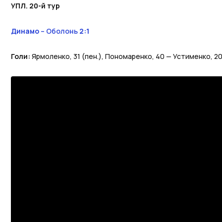
УПЛ. 20-й тур
Динамо
– Оболонь
2:1
Голи:
Ярмоленко, 31 (пен.), Пономаренко, 40 — Устименко, 2