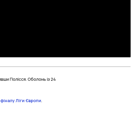
ивши Полісся. Оболонь із 24
 фіналу Ліги Європи
.