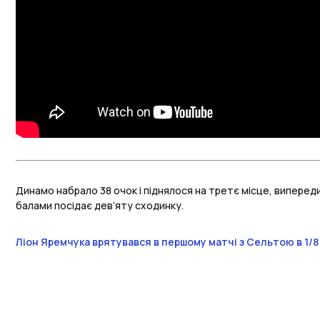
Динамо набрало 38 очок і піднялося на третє місце, виперед
балами посідає дев’яту сходинку.
Ліон Яремчука врятувався в першому матчі з Сельтою в 1/8