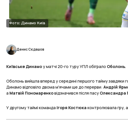
Фото: Динамо Київ
Денис Сєдашов
Київське Динамо
у матчі 20-го туру УПЛ обіграло
Оболонь
.
Оболонь вийшла вперед у середині першого тайму завдяки 
Динамо відповіло двома м'ячами ще до перерви:
Андрій Ярм
а
Матвій Пономаренко
відзначився після пасу
Олександра 
У другому таймі команда
Ігоря Костюка
контролювала гру, а