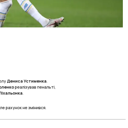
голу
Дениса Устименка
.
оленко
реалізував пенальті,
Піхальонка
.
ле рахунок не змінився.