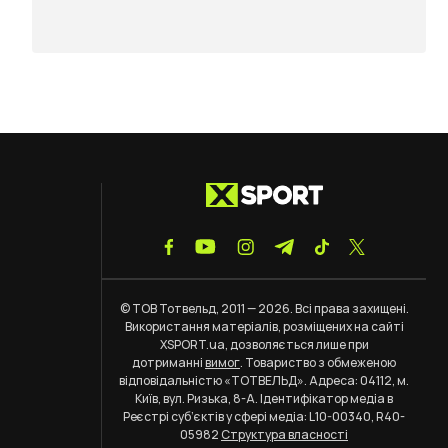
© ТОВ Тотвельд, 2011 — 2026. Всі права захищені.
Використання матеріалів, розміщених на сайті
XSPORT.ua, дозволяється лише при
дотриманні
вимог
. Товариство з обмеженою
відповідальністю «ТОТВЕЛЬД». Адреса: 04112, м.
Київ, вул. Ризька, 8-А. Ідентифікатор медіа в
Реєстрі суб’єктів у сфері медіа: L10-00340, R40-
05982
Структура власності