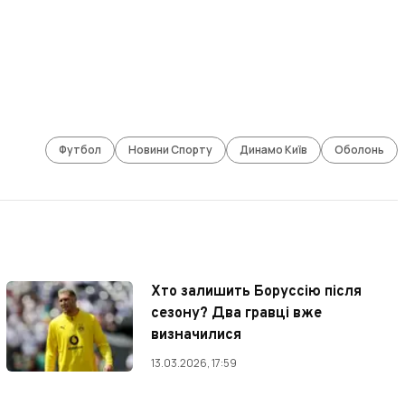
Футбол
Новини Спорту
Динамо Київ
Оболонь
Хто залишить Боруссію після
сезону? Два гравці вже
визначилися
13.03.2026, 17:59