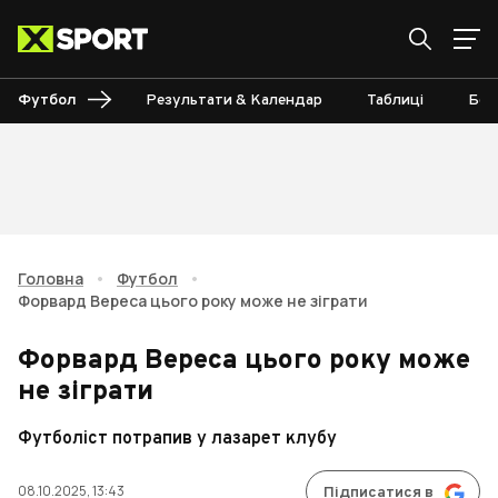
Футбол
Результати & Календар
Таблиці
Бом
Головна
•
Футбол
•
Форвард Вереса цього року може не зіграти
Форвард Вереса цього року може
не зіграти
Футболіст потрапив у лазарет клубу
08.10.2025, 13:43
Підписатися в