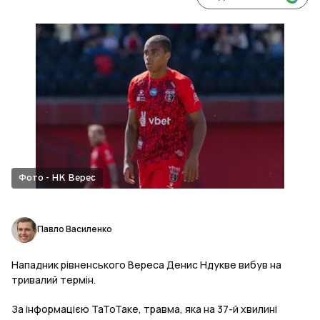
Фото - НК Верес
Павло Василенко
Нападник рівненського Вереса Денис Ндукве вибув на
тривалий термін.
За інформацією ТаТоТаке, травма, яка на 37-й хвилині