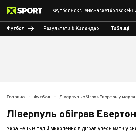
Футбол
Бокс
Теніс
Баскетбол
Хокей
П
Футбол
Результати & Календар
Таблиці
Головна
•
Футбол
•
Ліверпуль обіграв Евертон у мерс
Ліверпуль обіграв Еверто
Українець Віталій Миколенко відіграв увесь матч у ск