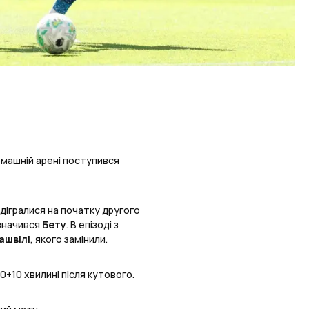
машній арені поступився
відігралися на початку другого
значився
Бету
. В епізоді з
ашвілі
, якого замінили.
90+10 хвилині після кутового.