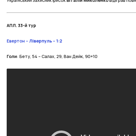
Український захисник ірисок
Віталій Миколенко
відіграв пов
АПЛ. 33-й тур
Евертон –
Ліверпуль
–
1:2
Голи
: Бету, 54 – Салах, 29, Ван Дейк, 90+10