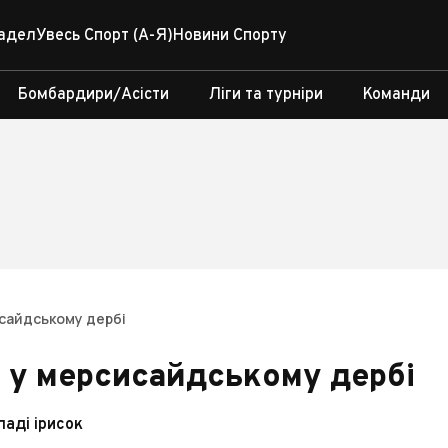
адел
Увесь Спорт (А-Я)
Новини Спорту
Бомбардири/Асісти
Ліги та турніри
Команди
исайдському дербі
н у мерсисайдському дербі
ладі ірисок