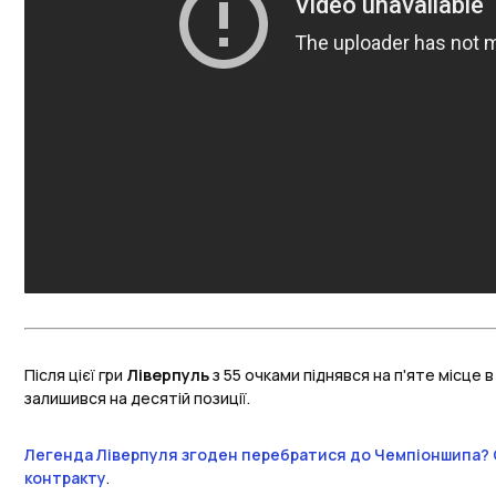
Після цієї гри
Ліверпуль
з 55 очками піднявся на п'яте місце в
залишився на десятій позиції.
Легенда Ліверпуля згоден перебратися до Чемпіоншипа? 
контракту
.