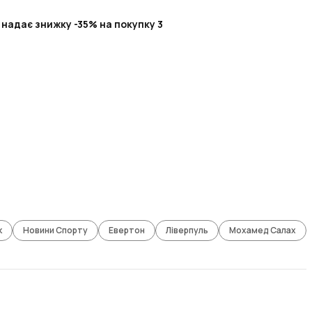
 надає знижку -35% на покупку 3
к
Новини Спорту
Евертон
Ліверпуль
Мохамед Салах