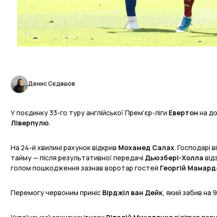
Денис Сєдашов
У поєдинку 33-го туру англійської Прем’єр-ліги
Евертон
на до
Ліверпулю
.
На 24-й хвилині рахунок відкрив
Мохамед Салах
. Господарі 
тайму — після результативної передачі
Дьюзбері-Холла
від
голом пошкодження зазнав воротар гостей
Георгій Мамард
Перемогу червоним приніс
Вірджіл ван Дейк
, який забив на 