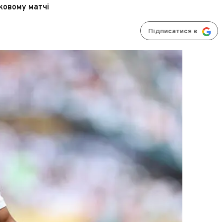
ковому матчі
Підписатися в