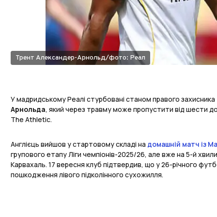
Трент Александер-Арнольд/фото: Реал
У мадридському Реалі стурбовані станом правого захисника
Арнольда
, який через травму може пропустити від шести д
The Athletic.
Англієць вийшов у стартовому складі на
домашній матч із М
групового етапу Ліги чемпіонів-2025/26, але вже на 5-й хвили
Карвахаль. 17 вересня клуб підтвердив, що у 26-річного фут
пошкодження лівого підколінного сухожилля.