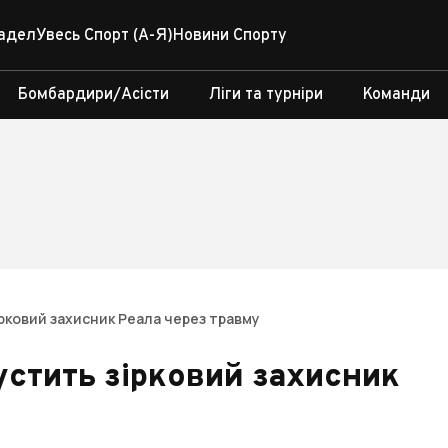
адел
Увесь Спорт (А-Я)
Новини Спорту
Бомбардири/Асісти
Ліги та турніри
Команди
ірковий захисник Реала через травму
устить зірковий захисник