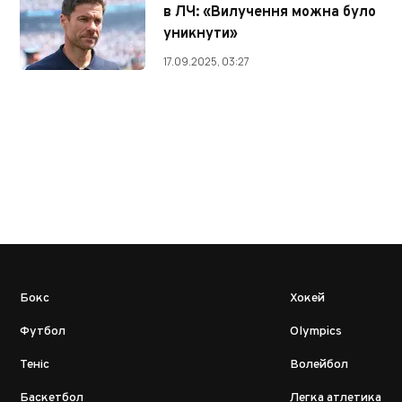
в ЛЧ: «Вилучення можна було
уникнути»
17.09.2025, 03:27
Бокс
Хокей
Футбол
Olympics
Теніс
Волейбол
Баскетбол
Легка атлетика