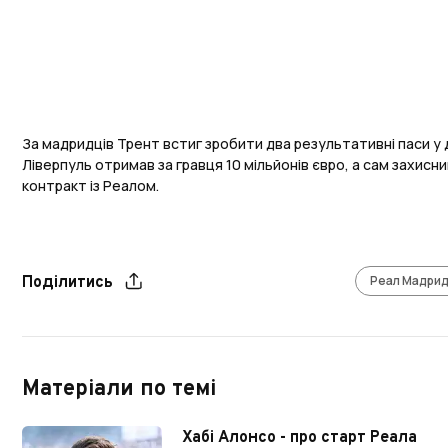
За мадридців Трент встиг зробити два результативні паси у 
Ліверпуль отримав за гравця 10 мільйонів євро, а сам захисн
контракт із Реалом.
Реал Мадри
Поділитись
Матеріали по темі
Хабі Алонсо - про старт Реала