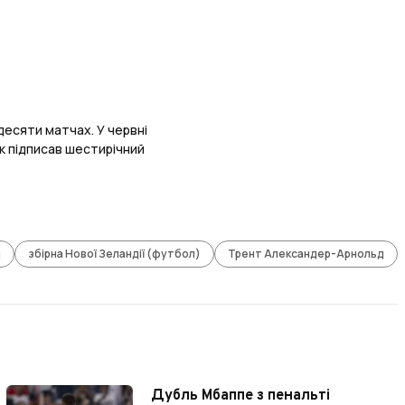
десяти матчах. У червні
ик підписав шестирічний
д
збірна Нової Зеландії (футбол)
Трент Александер-Арнольд
Дубль Мбаппе з пенальті