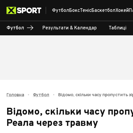
Футбол
Бокс
Теніс
Баскетбол
Хокей
П
Футбол
Результати & Календар
Таблиці
Головна
•
Футбол
•
Відомо, скільки часу пропустить з
Відомо, скільки часу проп
Реала через травму