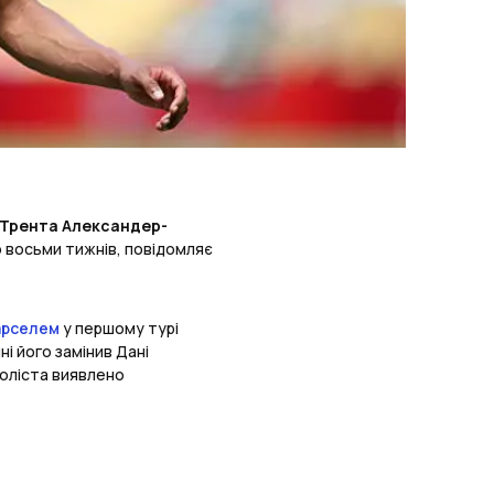
Трента Александер-
о восьми тижнів, повідомляє
арселем
у першому турі
ні його замінив Дані
боліста виявлено