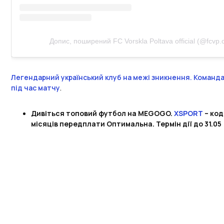
Допис, поширений FC Vorskla Poltava official (@fcvp.of
Легендарний український клуб на межі зникнення. Команда
під час матчу
.
Дивіться топовий футбол на MEGOGO.
XSPORT
– код
місяців передплати Оптимальна. Термін дії до 31.05