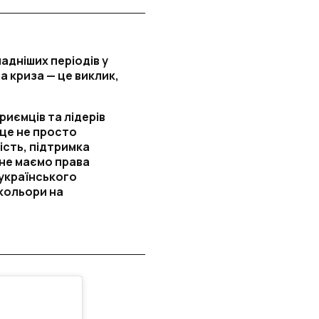
адніших періодів у
на криза — це виклик,
риємців та лідерів
 це не просто
ість, підтримка
не маємо права
українського
кольори на