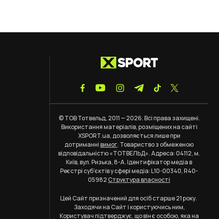
© ТОВ Тотвельд, 2011 — 2026. Всі права захищені.
Використання матеріалів, розміщених на сайті
XSPORT.ua, дозволяється лише при
дотриманні
вимог
. Товариство з обмеженою
відповідальністю «ТОТВЕЛЬД». Адреса: 04112, м.
Київ, вул. Ризька, 8-А. Ідентифікатор медіа в
Реєстрі суб’єктів у сфері медіа: L10-00340, R40-
05982
Структура власності
Цей Сайт призначений для осіб старше 21 року.
Заходячи на Сайт і користуючись ним,
Користувач підтверджує, що він є особою, яка на