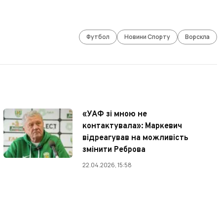
Футбол
Новини Спорту
Ворскла
«УАФ зі мною не
контактувала»: Маркевич
відреагував на можливість
змінити Реброва
22.04.2026, 15:58