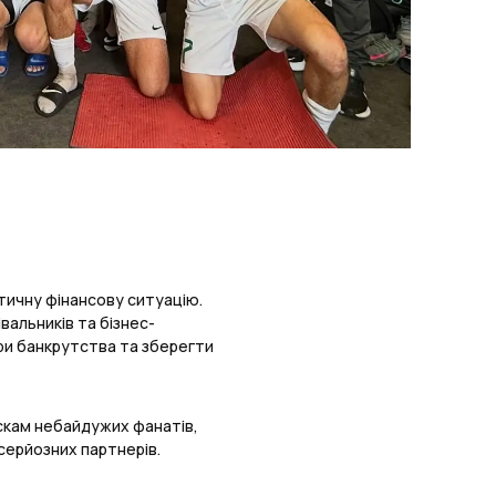
тичну фінансову ситуацію.
альників та бізнес-
ри банкрутства та зберегти
скам небайдужих фанатів,
серйозних партнерів.