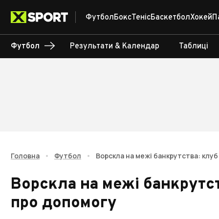
Футбол
Бокс
Теніс
Баскетбол
Хокей
П
Футбол
Результати & Календар
Таблиці
Головна
•
Футбол
•
Ворскла на межі банкрутства: клуб
Ворскла на межі банкрутст
про допомогу