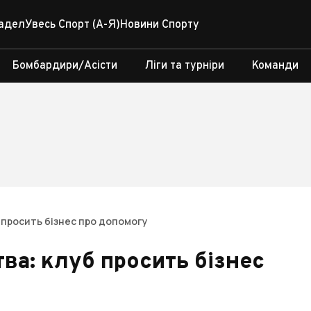
адел
Увесь Спорт (А-Я)
Новини Спорту
Бомбардири/Асісти
Ліги та турніри
Команди
 просить бізнес про допомогу
ва: клуб просить бізнес