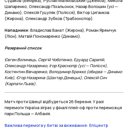
Судаков (Бенфіка), Руслан Маліновський (Дженоа), Микола
Шапаренко, Олександр Піхальонок, Назар Волошин (усі —
Динамо), Олексій Гуцуляк (Полісся), Віктор Циганков
(Жирона), Олександр Зубков (Трабзонспор).
Нападники:
Владислав Ванат (Жирона), Роман Яремчук
(Ліон), Матвій Пономаренко (Динамо).
Резервний список
Євген Волинець, Сергій Чоботенко, Едуард Сарапій,
Олександр Назаренко, Ігор Краснопір (усі — Полісся),
Костянтин Вівчаренко, Володимир Бражко (обидва — Динамо
Київ), Єгор Назарина (Шахтар Донецьк), Олексій Сич
(Карпати Львів).
Матч проти Швеції відбудеться 26 березня. У разі
перемоги Україна зіграє у фіналі плей-оф проти переможця
пари Польща — Албанія.
Важлива перемога у битві за виживання: Епіцентр