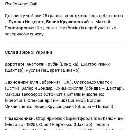
Повідомляє УАФ
.
До списку увійшли 26 гравців, серед яких троє дебютантів
—
Руслан Нещерет
,
Борис Крушинський
та
Матвій
Пономаренко
. Ще дев’ять футболістів перебувають у
резервному списку.
Склад збірної України
Воротарі:
Анатолій Трубін (Бенфіка), Дмитро Різник
(Шахтар), Руслан Нещерет (Динамо).
Захисники:
Ілля Забарний (ПСЖ), Олександр Сваток
(Остін), Валерій Бондар, Юхим Конопля (обидва — Шахтар),
Максим Таловєров (Сток Сіті), Віталій Миколенко
(Евертон), Олександр Тимчик (Динамо), Богдан
Михайліченко, Борис Крушинський (обидва — Полісся).
Півзахисники:
Єгор Ярмолюк (Брентфорд), Іван Калюжний
(Металіст 1925), Олег Очеретько (Шахтар), Георгій