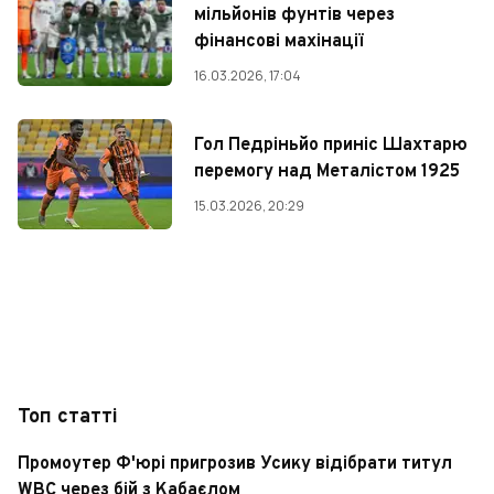
мільйонів фунтів через
фінансові махінації
16.03.2026, 17:04
Гол Педріньйо приніс Шахтарю
перемогу над Металістом 1925
15.03.2026, 20:29
Топ статті
Промоутер Ф'юрі пригрозив Усику відібрати титул
WBC через бій з Кабаєлом