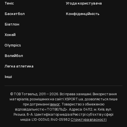
Теніс
Угода користувача
Баскетбол
Конфіденційність
Біатлон
Хокей
Olympics
Волейбол
Легка атлетика
Інші
© ТОВ Тотвельд, 2011 — 2026. Всі права захищені. Використання
матеріалів, розміщених на сайті XSPORT.ua, дозволяється лише
при дотриманні
вимог
. Товариство з обмеженою
відповідальністю «ТОТВЕЛЬД». Адреса: 04112, м. Київ, вул.
Ризька, 8-А. Ідентифікатор медіа в Реєстрі суб’єктів у сфері
медіа: L10-00340, R40-05982
Структура власності