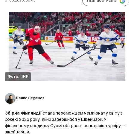
01.06.2026, 00:43
Підписатися в
Фото: IIHF
Денис Сєдашов
Збірна Фінляндії
стала переможцем чемпіонату світу з
хокею 2026 року, який завершився у Швейцарії. У
фінальному поєдинку Суомі обіграла господарів турніру —
швейцарців.