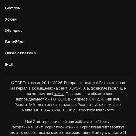
Біатлон
Хокей
Olympics
Волейбол
Легка атлетика
Інші
© ТОВ Тотвельд, 2011 — 2026. Всі права захищені. Використання
матеріалів, розміщених на сайті XSPORT.ua, дозволяється лише
при дотриманні
вимог
. Товариство з обмеженою
відповідальністю «ТОТВЕЛЬД». Адреса: 04112, м. Київ, вул.
Ризька, 8-А. Ідентифікатор медіа в Реєстрі суб’єктів у сфері
медіа: L10-00340, R40-05982
Структура власності
Цей Сайт призначений для осіб старше 21 року.
Заходячи на Сайт і користуючись ним, Користувач підтверджує,
що він є особою, яка на момент використання Сайту, є старше 21