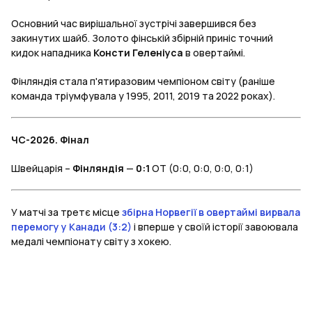
Основний час вирішальної зустрічі завершився без
закинутих шайб. Золото фінській збірній приніс точний
кидок нападника
Консти Геленіуса
в овертаймі.
Фінляндія стала п'ятиразовим чемпіоном світу (раніше
команда тріумфувала у 1995, 2011, 2019 та 2022 роках).
ЧС-2026. Фінал
Швейцарія –
Фінляндія
—
0:1
ОТ (0:0, 0:0, 0:0, 0:1)
У матчі за третє місце
збірна Норвегії в овертаймі вирвала
перемогу у Канади (3:2)
і вперше у своїй історії завоювала
медалі чемпіонату світу з хокею.