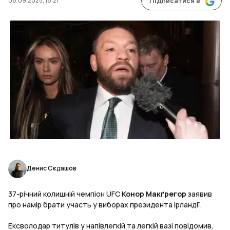
06.09.2025, 16:21
Підписатися в
Денис Сєдашов
37-річний колишній чемпіон UFC
Конор Макґрегор
заявив
про намір брати участь у виборах президента Ірландії.
Ексволодар титулів у напівлегкій та легкій вазі повідомив,