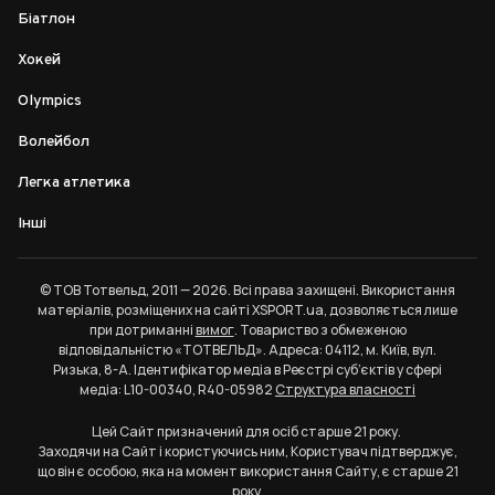
Біатлон
Хокей
Olympics
Волейбол
Легка атлетика
Інші
© ТОВ Тотвельд, 2011 — 2026. Всі права захищені. Використання
матеріалів, розміщених на сайті XSPORT.ua, дозволяється лише
при дотриманні
вимог
. Товариство з обмеженою
відповідальністю «ТОТВЕЛЬД». Адреса: 04112, м. Київ, вул.
Ризька, 8-А. Ідентифікатор медіа в Реєстрі суб’єктів у сфері
медіа: L10-00340, R40-05982
Структура власності
Цей Сайт призначений для осіб старше 21 року.
Заходячи на Сайт і користуючись ним, Користувач підтверджує,
що він є особою, яка на момент використання Сайту, є старше 21
року.