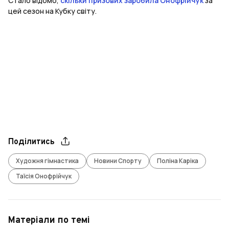
Стало відомо,
скільки призових заробила Онофрійчук
за
цей сезон на Кубку світу.
Поділитись
Художня гімнастика
Новини Спорту
Поліна Каріка
Таїсія Онофрійчук
Матеріали по темі