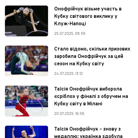
Онофрійчук візьме участь в
Кубку світового виклику у
Клуж-Напоці
25.07.2025, 08:39
Стало відомо, скільки призових
заробила Онофрійчук за цей
сезон на Кубку світу
24.07.2025, 13:12
Таїсія Онофрійчук виборола
«срібло» у фіналі з обручем на
Кубку світу в Мілані
20.07.2025, 16:58
Таїсія Онофрійчук – знову з
медаллю: українка здобула