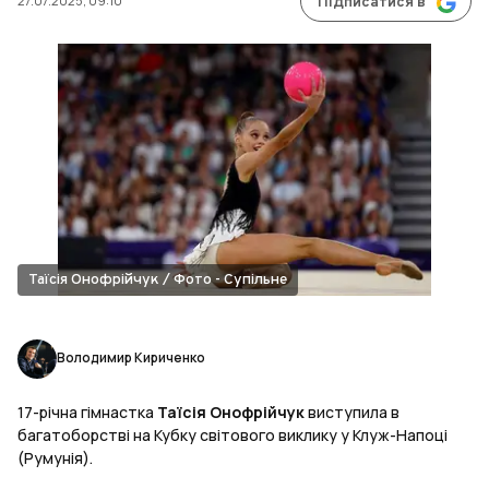
27.07.2025, 09:10
Підписатися в
Таїсія Онофрійчук / Фото - Супільне
Володимир Кириченко
17-річна гімнастка
Таїсія Онофрійчук
виступила в
багатоборстві на Кубку світового виклику у Клуж-Напоці
(Румунія).