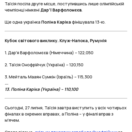
Таїсія посіла друге місце, поступившись лише олімпійській
чемпіонці німкені
Дар'ї Варфоломєєв
.
Ще одна українка
Поліна Каріка
фінішувала 13-ю.
Кубок світового виклику. Клуж-Напока, Румунія
1. Дар'я Варфоломєєв (Німеччина) – 122,050
2. Таїсія Онофрійчук (Україна) – 120,150
3. Мейталь Мааян Сумкін (Ізраїль) – 115,300
...
13. Поліна Каріка (Україна) – 110,100
Сьогодні, 27 липня, Таїсія завтра виступить у всіх чотирьох
фіналах в окремих вправах, а Поліна – у фіналі вправ з
м'ячем.