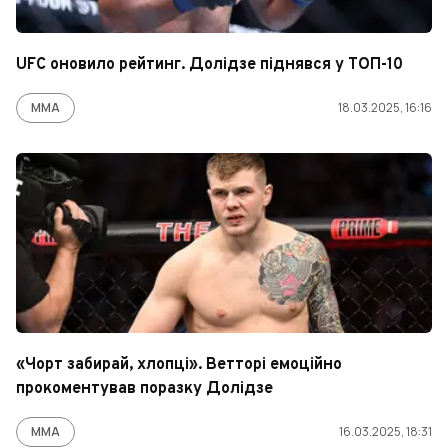
UFC оновило рейтинг. Долідзе піднявся у ТОП-10
ММА
18.03.2025, 16:16
«Чорт забирай, хлопці». Ветторі емоційно
прокоментував поразку Долідзе
ММА
16.03.2025, 18:31