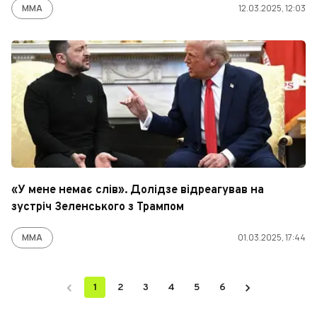
ММА
12.03.2025, 12:03
«У мене немає слів». Долідзе відреагував на
зустріч Зеленського з Трампом
ММА
01.03.2025, 17:44
1
2
3
4
5
6