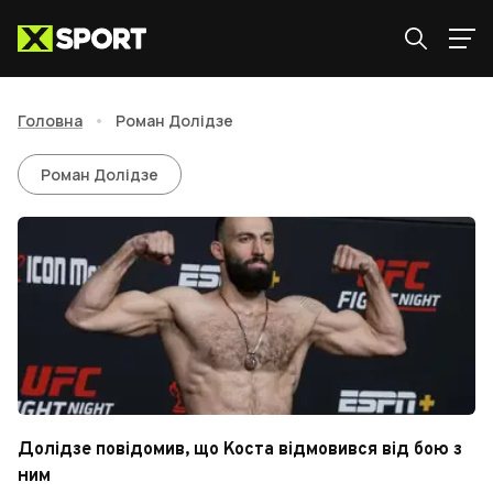
Головна
•
Роман Долідзе
Роман Долідзе
Роман Долідзе
Долідзе повідомив, що Коста відмовився від бою з
ним