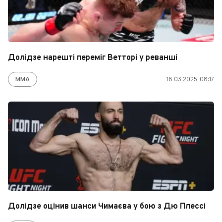
Долідзе нарешті переміг Ветторі у реванші
ММА
16.03.2025, 08:17
Долідзе оцінив шанси Чимаєва у бою з Дю Плессі