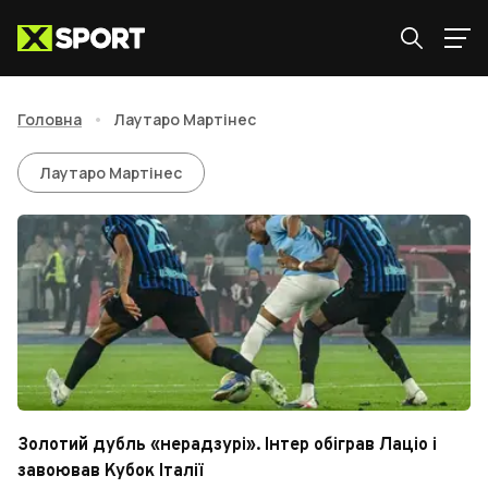
Головна
•
Лаутаро Мартінес
Лаутаро Мартінес
Лаутаро Мартінес
Золотий дубль «нерадзурі». Інтер обіграв Лаціо і
завоював Кубок Італії