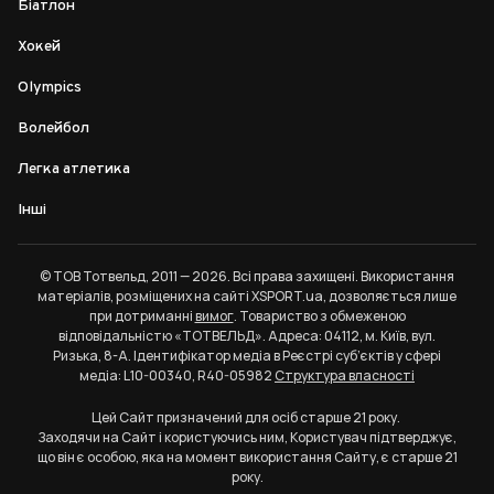
Біатлон
Хокей
Olympics
Волейбол
Легка атлетика
Інші
© ТОВ Тотвельд, 2011 — 2026. Всі права захищені. Використання
матеріалів, розміщених на сайті XSPORT.ua, дозволяється лише
при дотриманні
вимог
. Товариство з обмеженою
відповідальністю «ТОТВЕЛЬД». Адреса: 04112, м. Київ, вул.
Ризька, 8-А. Ідентифікатор медіа в Реєстрі суб’єктів у сфері
медіа: L10-00340, R40-05982
Структура власності
Цей Сайт призначений для осіб старше 21 року.
Заходячи на Сайт і користуючись ним, Користувач підтверджує,
що він є особою, яка на момент використання Сайту, є старше 21
року.