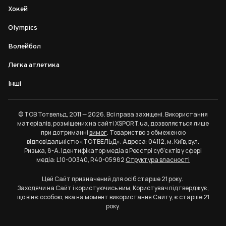
Хокей
Olympics
Волейбол
Легка атлетика
Інші
© ТОВ Тотвельд, 2011 — 2026. Всі права захищені. Використання
матеріалів, розміщених на сайті XSPORT.ua, дозволяється лише
при дотриманні
вимог
. Товариство з обмеженою
відповідальністю «ТОТВЕЛЬД». Адреса: 04112, м. Київ, вул.
Ризька, 8-А. Ідентифікатор медіа в Реєстрі суб’єктів у сфері
медіа: L10-00340, R40-05982
Структура власності
Цей Сайт призначений для осіб старше 21 року.
Заходячи на Сайт і користуючись ним, Користувач підтверджує,
що він є особою, яка на момент використання Сайту, є старше 21
року.