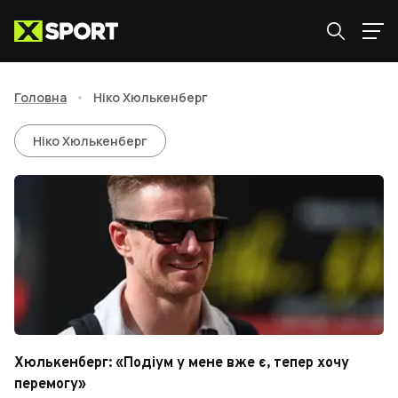
Головна
•
Ніко Хюлькенберг
Ніко Хюлькенберг
Ніко Хюлькенберг
Хюлькенберг: «Подіум у мене вже є, тепер хочу
перемогу»