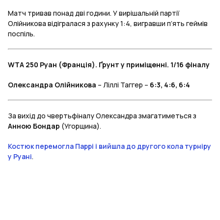
Матч тривав понад дві години. У вирішальній партії
Олійникова відігралася з рахунку 1:4, вигравши п’ять геймів
поспіль.
WTA 250 Руан (Франція). Ґрунт у приміщенні. 1/16 фіналу
Олександра Олійникова
– Ліллі Таггер –
6:3, 4:6, 6:4
За вихід до чвертьфіналу Олександра змагатиметься з
Анною Бондар
(Угорщина).
Костюк перемогла Паррі і вийшла до другого кола турніру
у Руані
.