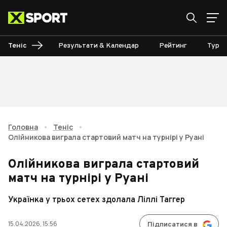
Теніс
Результати & Календар
Рейтинг
Турні
Головна
•
Теніс
•
Олійникова виграла стартовий матч на турнірі у Руані
Олійникова виграла стартовий
матч на турнірі у Руані
Українка у трьох сетех здолала Ліллі Таггер
15.04.2026, 15:56
Підписатися в