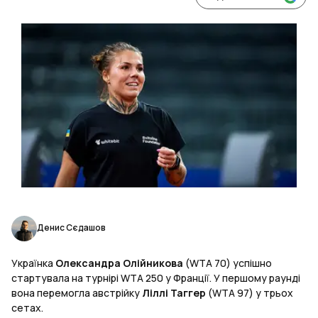
Денис Сєдашов
Українка
Олександра Олійникова
(WTA 70) успішно
стартувала на турнірі WTA 250 у Франції. У першому раунді
вона перемогла австрійку
Ліллі Таггер
(WTA 97) у трьох
сетах.