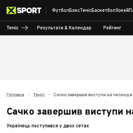
Футбол
Бокс
Теніс
Баскетбол
Хокей
П
Теніс
Результати & Календар
Рейтинг
Головна
•
Теніс
•
Сачко завершив виступи на челенджер
Сачко завершив виступи на
Українець поступився у двох сетах