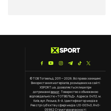
© ТОВ Тотвельд, 2011 — 2026. Всі права захищені.
Використання матеріалів, розміщених на сайті
XSPORT.ua, дозволяється лише при
дотриманні
вимог
. Товариство з обмеженою
відповідальністю «ТОТВЕЛЬД». Адреса: 04112, м.
Київ, вул. Ризька, 8-А. Ідентифікатор медіа в
Реєстрі суб’єктів у сфері медіа: L10-00340, R40-
05982
Структура власності