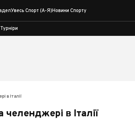
адел
Увесь Спорт (А-Я)
Новини Спорту
Турніри
і в Італії
 челенджері в Італії