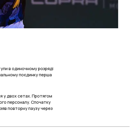
тупи в одиночному розряді
фінальному поєдинку перша
ця у двох сетах. Протягом
ого персоналу. Спочатку
взяв повторну паузу через