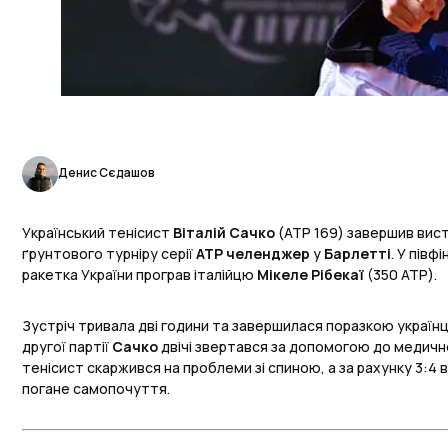
Денис Сєдашов
Український тенісист
Віталій Сачко
(ATP 169) завершив вис
ґрунтового турніру серії
АТР челенджер
у
Барлетті
. У пів
ракетка України програв італійцю
Мікеле Рібекаї
(350 АТР).
Зустріч тривала дві години та завершилася поразкою україн
другої партії
Сачко
двічі звертався за допомогою до медичн
тенісист скаржився на проблеми зі спиною, а за рахунку 3:4 
погане самопочуття.