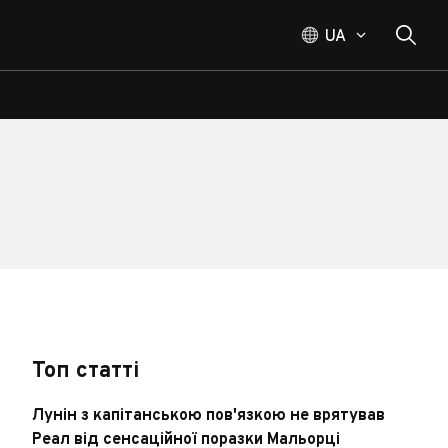
UA
Топ статті
Лунін з капітанською пов'язкою не врятував
Реал від сенсаційної поразки Мальорці