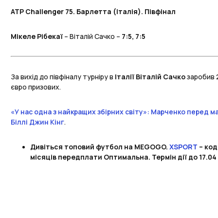
ATP Challenger 75. Барлетта (Італія). Півфінал
Мікеле Рібекаї
– Віталій Сачко –
7:5, 7:5
За вихід до півфіналу турніру в
Італії Віталій Сачко
заробив 2
євро призових.
«У нас одна з найкращих збірних світу»: Марченко перед 
Біллі Джин Кінг
.
Дивіться топовий футбол на MEGOGO.
XSPORT
– код
місяців передплати Оптимальна. Термін дії до 17.04