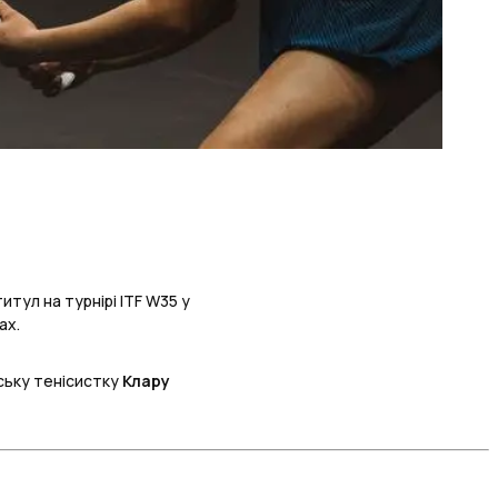
тул на турнірі ITF W35 у
ах.
ську тенісистку
Клару