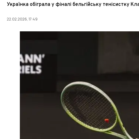
Українка обіграла у фіналі бельгійську тенісистку К
22.02.2026, 17:49