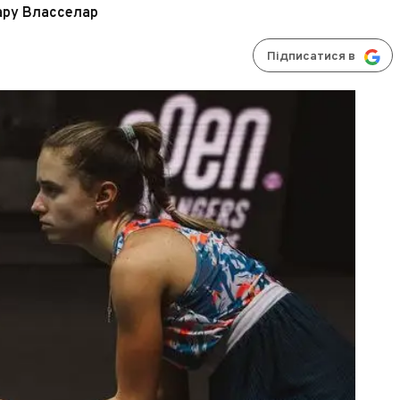
лару Власселар
Підписатися в