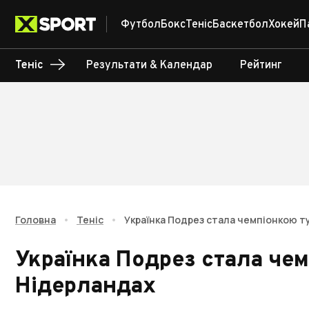
Футбол
Бокс
Теніс
Баскетбол
Хокей
П
Теніс
Результати & Календар
Рейтинг
Головна
•
Теніс
•
Українка Подрез стала чемпіонкою т
Українка Подрез стала чем
Нідерландах