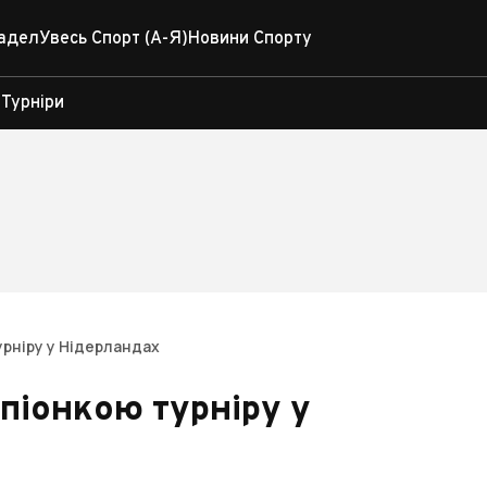
адел
Увесь Спорт (А-Я)
Новини Спорту
Турніри
урніру у Нідерландах
піонкою турніру у