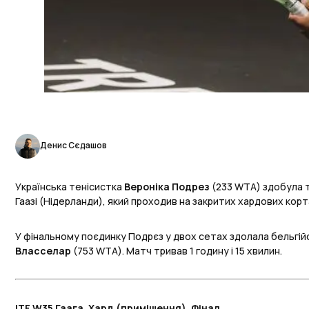
Денис Сєдашов
Українська тенісистка
Вероніка Подрез
(233 WTA) здобула ти
Гаазі (Нідерланди), який проходив на закритих хардових корт
У фінальному поєдинку Подрєз у двох сетах здолала бельгій
Власселар
(753 WTA). Матч тривав 1 годину і 15 хвилин.
ITF W35 Гаага. Хард (приміщення). Фінал