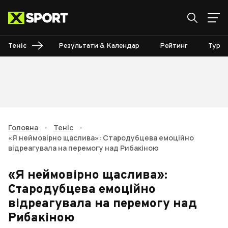
Теніс
Результати & Календар
Рейтинг
Турні
Головна
•
Теніс
•
«Я неймовірно щаслива»: Стародубцева емоційно
відреагувала на перемогу над Рибакіною
«Я неймовірно щаслива»:
Стародубцева емоційно
відреагувала на перемогу над
Рибакіною