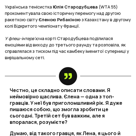
Українська тенісистка
Юлія Стародубцева
(WTA 55)
прокоментувала свою історичну перемогу над другою
ракеткою світу
Єленою Рибакіною
з Казахстану в другому
колі Відкритого чемпіонату Франції.
У флеш-інтерв'ю
на корті Стародубцева поділилася
емоціями від виходу до третього раунду та розповіла, як
справлялася з тиском під час камбеку іменитої суперниці у
вирішальному сеті.
Честно, це складно описати словами. Я
неймовірно щаслива. Єлена — одна з топ-
гравців. У неї був приголомшливий рік. Я дуже
пишаюся собою, що змогла зробити це
сьогодні. Третій сет був важким, але я
впоралася, розумієте?
Думаю, від такого гравця, як Лена, я цього й