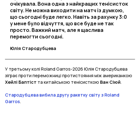
очікувала. Вона одна з найкращих тенісисток
світу. Не можна виходити на матч із думкою,
що сьогодні буде легко. Навіть за рахунку 3:0
у мене було відчуття, що все буде не так
просто. Важкий матч, але я щаслива
перемогти сьогодні.
Юлія Стародубцева
У третьому колі Roland Garros-2026 Юлія Стародубцева
зіграє проти переможниці протистояння між американкою
Хейлі Баптіст
та китайською тенісисткою
Ван Сіюй
.
Стародубцева вибила другу ракетку світу з Roland
Garros
.