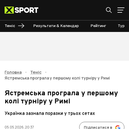
Теніс
Результати & Календар
Рейтинг
Турні
Головна
•
Теніс
•
Ястремська програла у першому колі турніру у Римі
Ястремська програла у першому
колі турніру у Римі
Українка зазнала поразки у трьох сетах
05.05.2026, 20:37
Підписатися в