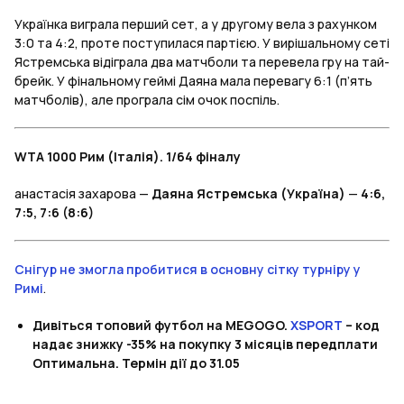
Українка виграла перший сет, а у другому вела з рахунком
3:0 та 4:2, проте поступилася партією. У вирішальному сеті
Ястремська відіграла два матчболи та перевела гру на тай-
брейк. У фінальному геймі Даяна мала перевагу 6:1 (п’ять
матчболів), але програла сім очок поспіль.
WTA 1000 Рим (Італія). 1/64 фіналу
анастасія захарова —
Даяна Ястремська (Україна)
—
4:6,
7:5, 7:6 (8:6)
Снігур не змогла пробитися в основну сітку турніру у
Римі
.
Дивіться топовий футбол на MEGOGO.
XSPORT
– код
надає знижку -35% на покупку 3 місяців передплати
Оптимальна. Термін дії до 31.05