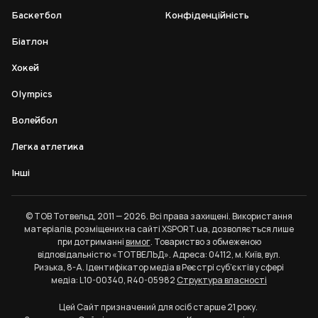
Баскетбол
Конфіденційність
Біатлон
Хокей
Olympics
Волейбол
Легка атлетика
Інші
© ТОВ Тотвельд, 2011 — 2026. Всі права захищені. Використання
матеріалів, розміщених на сайті XSPORT.ua, дозволяється лише
при дотриманні
вимог
. Товариство з обмеженою
відповідальністю «ТОТВЕЛЬД». Адреса: 04112, м. Київ, вул.
Ризька, 8-А. Ідентифікатор медіа в Реєстрі суб’єктів у сфері
медіа: L10-00340, R40-05982
Структура власності
Цей Сайт призначений для осіб старше 21 року.