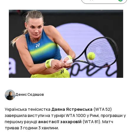
Денис Сєдашов
Українська тенісистка
Даяна Ястремська
(WTA 52)
завершила виступи на турнірі WTA 1000 у Римі, програвши у
першому раунді
анастасії захаровій
(WTA 81). Матч
тривав 3 години 3 хвилини.