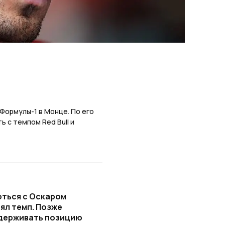
Формулы-1 в Монце. По его
ь с темпом Red Bull и
оться с Оскаром
рял темп. Позже
удерживать позицию