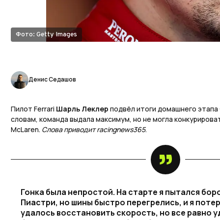
Фото: Getty Images
Денис Седашов
Пилот Ferrari
Шарль Леклер
подвёл итоги домашнего этапа 
словам, команда выдала максимум, но не могла конкурироват
McLaren.
Слова приводит racingnews365
.
Гонка была непростой. На старте я пытался бор
Пиастри, но шины быстро перегрелись, и я поте
удалось восстановить скорость, но все равно 