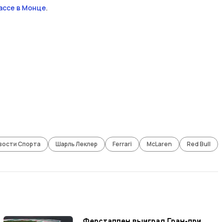
ассе в Монце
.
вости Спорта
Шарль Леклер
Ferrari
McLaren
Red Bull