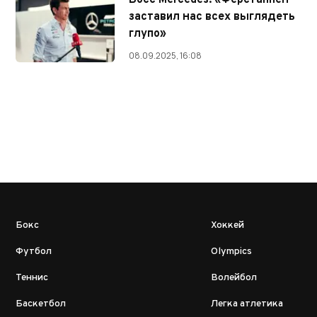
Босс Mercedes: «Ферстаппен
заставил нас всех выглядеть
глупо»
08.09.2025, 16:08
Бокс
Хоккей
Футбол
Olympics
Теннис
Волейбол
Баскетбол
Легка атлетика