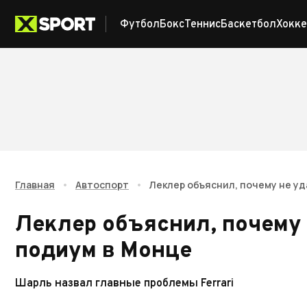
Футбол
Бокс
Теннис
Баскетбол
Хокке
Главная
•
Автоспорт
•
Леклер объяснил, почему не уд
Леклер объяснил, почему 
подиум в Монце
Шарль назвал главные проблемы Ferrari