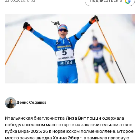
22.03.2026, 17:52
Подписаться в
Денис Седашов
Итальянская биатлонистка
Лиза Виттоцци
одержала
победу в женском масс-старте на заключительном этапе
Кубка мира-2025/26 в норвежском Холменколлене. Второе
место заняла шведка
Ханна Эберг
, а замкнула призовую