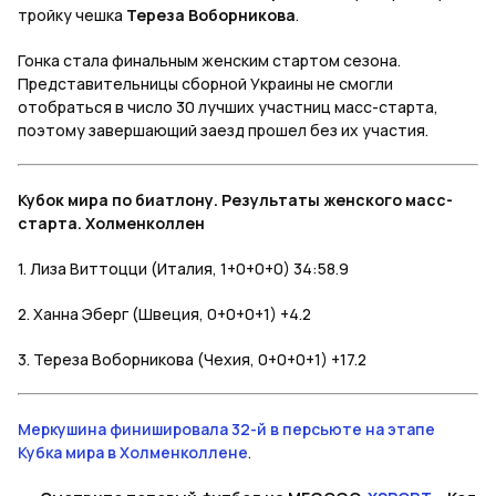
тройку чешка
Тереза Воборникова
.
Гонка стала финальным женским стартом сезона.
Представительницы сборной Украины не смогли
отобраться в число 30 лучших участниц масс-старта,
поэтому завершающий заезд прошел без их участия.
Кубок мира по биатлону. Результаты женского масс-
старта. Холменколлен
1. Лиза Виттоцци (Италия, 1+0+0+0) 34:58.9
2. Ханна Эберг (Швеция, 0+0+0+1) +4.2
3. Тереза Воборникова (Чехия, 0+0+0+1) +17.2
Меркушина финишировала 32-й в персьюте на этапе
Кубка мира в Холменколлене
.