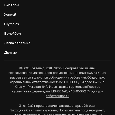
Биатлон
Хоккей
Olympics
Волейбол
Легка атлетика
Другие
© ООО Тотвельд, 2011 - 2025. Все права защищены.
Использование материалов, размещенных на сайте XSPORT.ua,
разрешается только при соблюдении
требований
. Общество с
ограниченной ответственностью "ТОТВЕЛЬД". Адрес: 04112, г.
Киев, ул. Рижская, 8-А. Идентификатор медиа в Реестре
субъектов в сфере медиа: L10-00340, R40-05982
Структура
собственности
Этот Сайт предназначен для лиц старше 21 года.
Заходя на Сайт и пользуясь им, Пользователь подтверждает,
что он является лицом, которое на момент использования