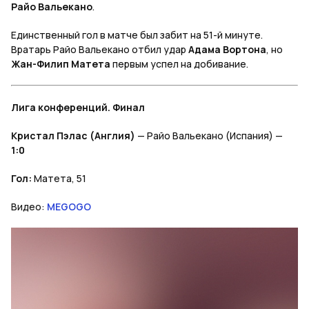
Райо Вальекано
.
Единственный гол в матче был забит на 51-й минуте.
Вратарь Райо Вальекано
отбил удар
Адама Вортона
, но
Жан-Филип Матета
первым успел на добивание.
Лига конференций. Финал
Кристал Пэлас (Англия)
— Райо Вальекано (Испания) —
1:0
Гол:
Матета, 51
Видео:
MEGOGO