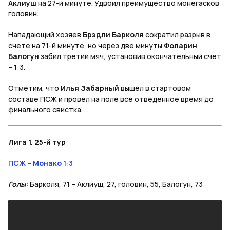
Аклиуш
на 27-й минуте. Удвоил преимущество монегасков
головин.
Нападающий хозяев
Брэдли Барколя
сократил разрыв в
счете на 71-й минуте, но через две минуты
Фоларин
Балогун
забил третий мяч, установив окончательный счет
– 1:3.
Отметим, что
Илья Забарный
вышел в стартовом
составе ПСЖ и провел на поле всё отведенное время до
финального свистка.
Лига 1. 25-й тур
ПСЖ –
Монако
1:3
Голы:
Барколя, 71 – Аклиуш, 27, головин, 55, Балогун, 73