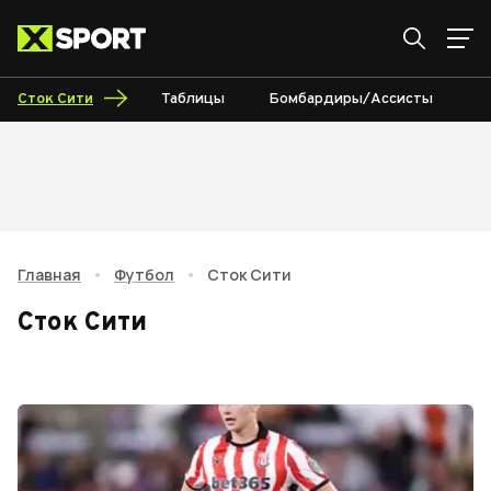
Сток Сити
Таблицы
Бомбардиры/Ассисты
К
Главная
•
Футбол
•
Сток Сити
Сток Сити