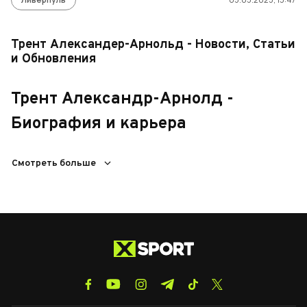
Трент Александер-Арнольд - Новости, Статьи
и Обновления
Трент Александр-Арнолд -
Биография и карьера
Трент Александр-Арнольд — английский футболист,
Смотреть больше
родившийся 7 октября 1998 года в Ливерпуле. Он начал
свою карьеру в академии «Ливерпуля» в возрасте шести
лет, где быстро проявил себя как талантливый правый
защитник. Дебютировал за основную команду в 2016 году,
став ключевым игроком клуба. Известный своими точными
навесами и способностью подключаться к атакам, Трент
стал одним из лучших защитников мира.
В составе «Ливерпуля» он завоевал многочисленные
титулы, включая Лигу чемпионов UEFA в 2019 году и