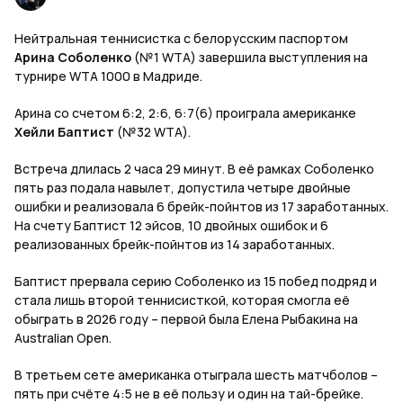
Нейтральная теннисистка с белорусским паспортом
Арина Соболенко
(№1 WTA) завершила выступления на
турнире WTA 1000 в Мадриде.
Арина со счетом 6:2, 2:6, 6:7(6) проиграла американке
Хейли Баптист
(№32 WTA).
Встреча длилась 2 часа 29 минут. В её рамках Соболенко
пять раз подала навылет, допустила четыре двойные
ошибки и реализовала 6 брейк-пойнтов из 17 заработанных.
На счету Баптист 12 эйсов, 10 двойных ошибок и 6
реализованных брейк-пойнтов из 14 заработанных.
Баптист прервала серию Соболенко из 15 побед подряд и
стала лишь второй теннисисткой, которая смогла её
обыграть в 2026 году – первой была Елена Рыбакина на
Australian Open.
В третьем сете американка отыграла шесть матчболов –
пять при счёте 4:5 не в её пользу и один на тай-брейке.