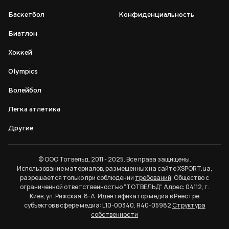
Баскетбол
Конфиденциальность
Биатлон
Хоккей
Olympics
Волейбол
Легка атлетика
Другие
© ООО Тотвельд, 2011 - 2025. Все права защищены.
Использование материалов, размещенных на сайте XSPORT.ua,
разрешается только при соблюдении
требований
. Общество с
ограниченной ответственностью "ТОТВЕЛЬД". Адрес: 04112, г.
Киев, ул. Рижская, 8-А. Идентификатор медиа в Реестре
субъектов в сфере медиа: L10-00340, R40-05982
Структура
собственности