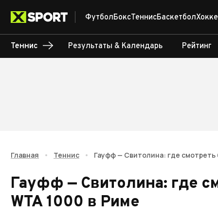
Футбол
Бокс
Теннис
Баскетбол
Хокке
Теннис
Результаты & Календарь
Рейтинг
Главная
•
Теннис
•
Гауфф — Свитолина: где смотреть
Гауфф — Свитолина: где с
WTA 1000 в Риме