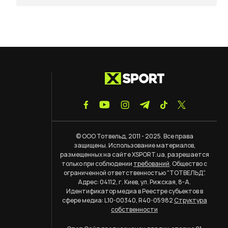
© ООО Тотвельд, 2011 - 2025. Все права
защищены. Использование материалов,
размещенных на сайте XSPORT.ua, разрешается
только при соблюдении
требований
. Общество с
ограниченной ответственностью "ТОТВЕЛЬД".
Адрес: 04112, г. Киев, ул. Рижская, 8-А.
Идентификатор медиа в Реестре субъектов в
сфере медиа: L10-00340, R40-05982
Структура
собственности