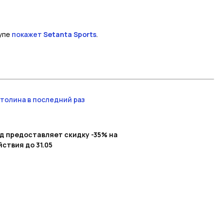
тупе
покажет
Setanta Sports
.
итолина в последний раз
од предоставляет скидку -35% на
ствия до 31.05