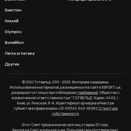
Биатлон
Хоккей
Olympics
Волейбол
Легка атлетика
Другие
© ООО Тотвельд, 2011 - 2025. Все права защищены.
Использование материалов, размещенных на сайте XSPORT.ua,
разрешается только при соблюдении
требований
. Общество с
ограниченной ответственностью "ТОТВЕЛЬД". Адрес: 04112, г.
Киев, ул. Рижская, 8-А. Идентификатор медиа в Реестре
субъектов в сфере медиа: L10-00340, R40-05982
Структура
собственности
Этот Сайт предназначен для лиц старше 21 года.
Заходя на Сайт и пользуясь им, Пользователь подтверждает,