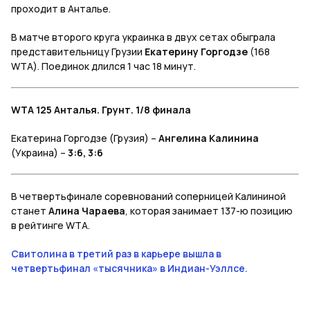
проходит в Анталье.
В матче второго круга украинка в двух сетах обыграла
представительницу Грузии
Екатерину Горгодзе
(168
WTA). Поединок длился 1 час 18 минут.
WTA 125 Анталья. Грунт. 1/8 финала
Екатерина Горгодзе (Грузия) –
Ангелина Калинина
(Украина) –
3:6, 3:6
В четвертьфинале соревнований соперницей Калининой
станет
Алина Чараева
, которая занимает 137-ю позицию
в рейтинге WTA.
Свитолина в третий раз в карьере вышла в
четвертьфинал «тысячника» в Индиан-Уэллсе.