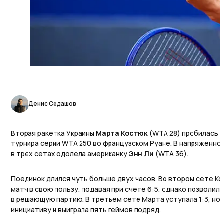
Денис Седашов
Вторая ракетка Украины
Марта Костюк
(WTA 28) пробилась 
турнира серии WTA 250 во французском Руане. В напряженн
в трех сетах одолела американку
Энн Ли
(WTA 36).
Поединок длился чуть больше двух часов. Во втором сете 
матч в свою пользу, подавая при счете 6:5, однако позволи
в решающую партию. В третьем сете Марта уступала 1:3, н
инициативу и выиграла пять геймов подряд.