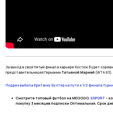
За выход в свой пятый финал в карьере Костюк будет сорев
представительницей Германии
Татьяной Марией
(WTA 63).
Подрез выбила британку Бултер на пути к 1/2 финала турни
Смотрите топовый футбол на MEGOGO.
XSPORT
– к
покупку 3 месяцев подписки Оптимальная. Срок дей