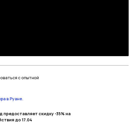
новаться с опытной
ра в Руане.
од предоставляет скидку -35% на
ствия до 17.04