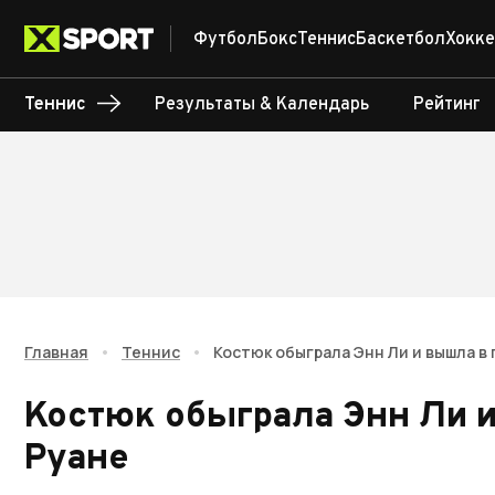
Футбол
Бокс
Теннис
Баскетбол
Хокке
Теннис
Результаты & Календарь
Рейтинг
Главная
•
Теннис
•
Костюк обыграла Энн Ли и вышла в
Костюк обыграла Энн Ли 
Руане