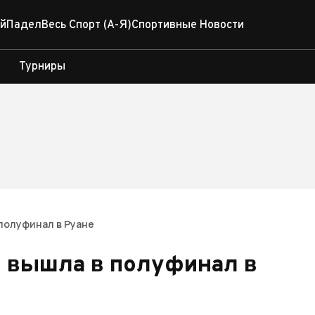
й
Падел
Весь Спорт (А-Я)
Спортивные Новости
Турниры
 полуфинал в Руане
и вышла в полуфинал в