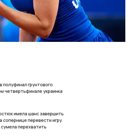
в полуфинал грунтового
ом четвертьфинале украинка
Костюк имела шанс завершить
ла сопернице перевести игру
о сумела перехватить