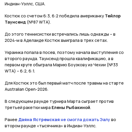
Индиан-Уэллс, США.
Костюк со счетом 6:3, 6:2 победила американку
Тейлор
Таунсенд
(№87 WTA).
До этого теннисистки встречались лишь однажды – в
2024-м в Аделаиде Костюк выиграла в трех сетах.
Украинка попала в посев, поэтому начала выступления со
второго раунда. Таунсенд прошла квалификацию, а в
первом круге обыграла Марию Боузкову из Чехии (№33
WTA) – 6:2, 6:1.
Для Костюк это был первый матч после травмы на старте
Australian Open-2026.
В следующем раунде турнира Марта сыграет против
третьей ракетки мира
Елены Рыбакиной
.
Ранее
Даяна Ястремская
не смогла дожать Эалу
во
втором раунде «тысячника» в Индиан-Уэллс.