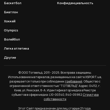
Баскетбол
Конфиденциальность
Биатлон
Хоккей
Olympics
Волейбол
Легка атлетика
Другие
© ООО Тотвельд, 2011 - 2025. Все права защищены.
Использование материалов, размещенных на сайте XSPORT.ua,
разрешается только при соблюдении
требований
. Общество с
ограниченной ответственностью "ТОТВЕЛЬД". Адрес: 04112, г.
Киев, ул. Рижская, 8-А. Идентификатор медиа в Реестре
субъектов в сфере медиа: L10-00340, R40-05982
Структура
собственности
Этот Сайт предназначен для лиц старше 21 года.