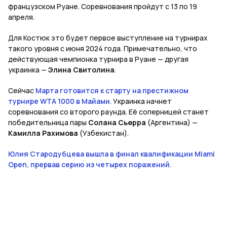
французском Руане. Соревнования пройдут с 13 по 19
апреля.
Для Костюк это будет первое выступление на турнирах
такого уровня с июня 2024 года. Примечательно, что
действующая чемпионка турнира в Руане — другая
украинка —
Элина Свитолина
.
Сейчас
Марта готовится к старту на престижном
турнире WTA 1000 в Майами
. Украинка начнет
соревнования со второго раунда. Её соперницей станет
победительница пары
Солана Сьерра
(Аргентина) —
Камилла Рахимова
(Узбекистан).
Юлия Стародубцева вышла в финал квалификации Miami
Open, прервав серию из четырех поражений
.