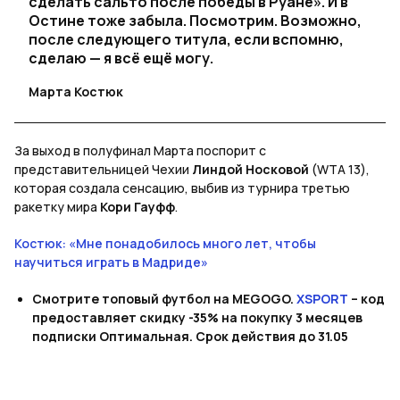
сделать сальто после победы в Руане». И в
Остине тоже забыла. Посмотрим. Возможно,
после следующего титула, если вспомню,
сделаю — я всё ещё могу.
Марта Костюк
За выход в полуфинал Марта поспорит с
представительницей Чехии
Линдой Носковой
(WTA 13),
которая создала сенсацию, выбив из турнира третью
ракетку мира
Кори Гауфф
.
Костюк: «Мне понадобилось много лет, чтобы
научиться играть в Мадриде»
Смотрите топовый футбол на MEGOGO.
XSPORT
– код
предоставляет скидку -35% на покупку 3 месяцев
подписки Оптимальная. Срок действия до 31.05