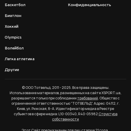
Баскетбол
Конфиденциальность
Биатлон
Хоккей
Olympics
Волейбол
Легка атлетика
Другие
© ООО Тотвельд, 2011 - 2025. Все права защищены.
Использование материалов, размещенных на сайте XSPORT.ua,
разрешается только при соблюдении
требований
. Общество с
ограниченной ответственностью "ТОТВЕЛЬД". Адрес: 04112, г.
Киев, ул. Рижская, 8-А. Идентификатор медиа в Реестре
субъектов в сфере медиа: L10-00340, R40-05982
Структура
собственности
Этот Сайт предназначен для лиц старше 21 года.