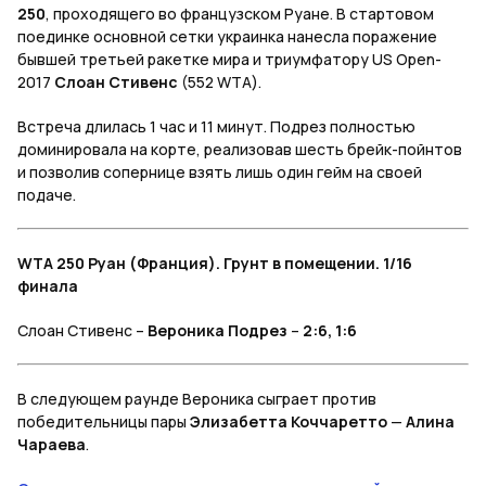
250
, проходящего во французском Руане. В стартовом
поединке основной сетки украинка нанесла поражение
бывшей третьей ракетке мира и триумфатору US Open-
2017
Слоан Стивенс
(552 WTA).
Встреча длилась 1 час и 11 минут. Подрез полностью
доминировала на корте, реализовав шесть брейк-пойнтов
и позволив сопернице взять лишь один гейм на своей
подаче.
WTA 250 Руан (Франция). Грунт в помещении. 1/16
финала
Слоан Стивенс –
Вероника Подрез
–
2:6, 1:6
В следующем раунде Вероника сыграет против
победительницы пары
Элизабетта Коччаретто
—
Алина
Чараева
.