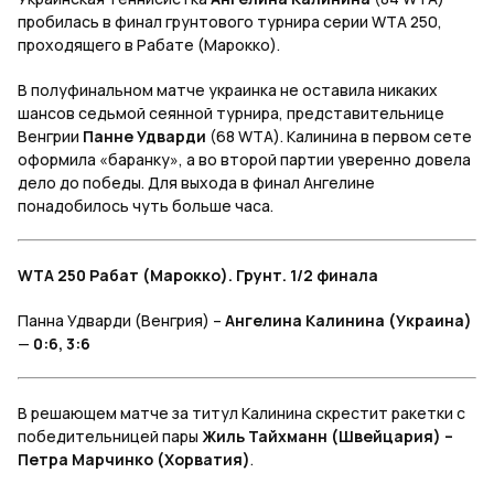
пробилась в финал грунтового турнира серии WTA 250,
проходящего в Рабате (Марокко).
В полуфинальном матче украинка не оставила никаких
шансов седьмой сеянной турнира, представительнице
Венгрии
Панне Удварди
(68 WTA). Калинина в первом сете
оформила «баранку», а во второй партии уверенно довела
дело до победы. Для выхода в финал Ангелине
понадобилось чуть больше часа.
WTA 250 Рабат (Марокко). Грунт. 1/2 финала
Панна Удварди (Венгрия) –
Ангелина Калинина (Украина)
—
0:6, 3:6
В решающем матче за титул Калинина скрестит ракетки с
победительницей пары
Жиль Тайхманн (Швейцария) –
Петра Марчинко (Хорватия)
.