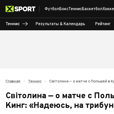
Футбол
Бокс
Теннис
Баскетбол
Хокке
Теннис
Результаты & Календарь
Рейтинг
Главная
•
Теннис
•
Світолина — о матче с Польшей в 
Світолина — о матче с По
Кинг: «Надеюсь, на трибу