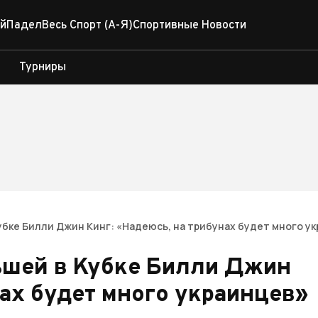
й
Падел
Весь Спорт (А-Я)
Спортивные Новости
Турниры
Кубке Билли Джин Кинг: «Надеюсь, на трибунах будет много у
льшей в Кубке Билли Джин
нах будет много украинцев»