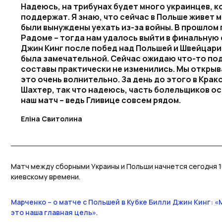
Надеюсь, на трибунах будет много украинцев, к
поддержат. Я знаю, что сейчас в Польше живет 
были вынуждены уехать из-за войны. В прошлом 
Радоме – тогда нам удалось выйти в финальную
Джин Кинг после побед над Польшей и Швейцари
была замечательной. Сейчас ожидаю что-то под
составы практически не изменились. Мы открыва
это очень волнительно. За день до этого в Кра
Шахтер, так что надеюсь, часть болельщиков ос
наш матч – ведь Гливице совсем рядом.
Еліна Свитолина
Матч между сборными Украины и Польши начнется сегодня 10
киевскому времени.
Марченко – о матче с Польшей в Кубке Билли Джин Кинг: 
это наша главная цель»
.