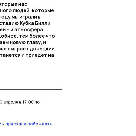
оторые нас
много людей, которые
году мы играли в
 стадию Кубка Билли
ей – и атмосфера
обное, тем более что
ем новую главу, и
кове сыграет донецкий
танется и приедет на
 апреля в 17:00 по
«Мы приехали побеждать –