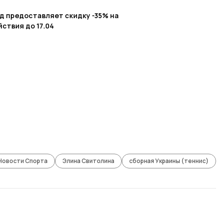
од предоставляет скидку -35% на
ствия до 17.04
Новости Спорта
Элина Свитолина
сборная Украины (теннис)