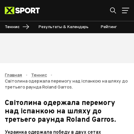
Теннис
Результаты & Календарь
Рейтинг
Ту
Главная
•
Теннис
•
Світолина одержала перемогу над іспанкою на шляху до
третьего раунда Roland Garros.
Світолина одержала перемогу
над іспанкою на шляху до
третьего раунда Roland Garros.
Украинка одержала победу в двух сетах