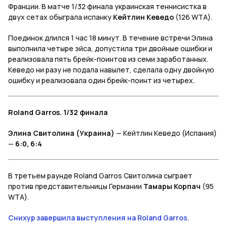
Франции. В матче 1/32 финала украинская теннисистка в
двух сетах обыграла испанку
Кейтлин Кеведо
(126 WTA).
Поединок длился 1 час 18 минут. В течение встречи Элина
выполнила четыре эйса, допустила три двойные ошибки и
реализовала пять брейк-поинтов из семи заработанных.
Кеведо ни разу не подала навылет, сделала одну двойную
ошибку и реализовала один брейк-поинт из четырех.
Roland Garros. 1/32 финала
Элина Свитолина (Украина)
— Кейтлин Кеведо (Испания)
—
6:0, 6:4
В третьем раунде Roland Garros Свитолина сыграет
против представительницы Германии
Тамары Корпач
(95
WTA).
Снихур завершила выступления на Roland Garros
.