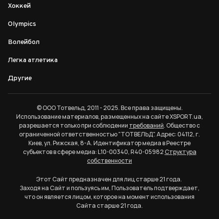
Хоккей
Olympics
Волейбол
Легка атлетика
Другие
© ООО Тотвельд, 2011 - 2025. Все права защищены.
Использование материалов, размещенных на сайте XSPORT.ua,
разрешается только при соблюдении
требований
. Общество с
ограниченной ответственностью "ТОТВЕЛЬД". Адрес: 04112, г.
Киев, ул. Рижская, 8-А. Идентификатор медиа в Реестре
субъектов в сфере медиа: L10-00340, R40-05982
Структура
собственности
Этот Сайт предназначен для лиц старше 21 года.
Заходя на Сайт и пользуясь им, Пользователь подтверждает,
что он является лицом, которое на момент использования
Сайта старше 21 года.