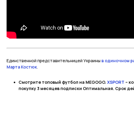
Единственной представительницей Украины
в одиночном р
Марта Костюк
.
Смотрите топовый футбол на MEGOGO.
XSPORT
– к
покупку 3 месяцев подписки Оптимальная. Срок дей