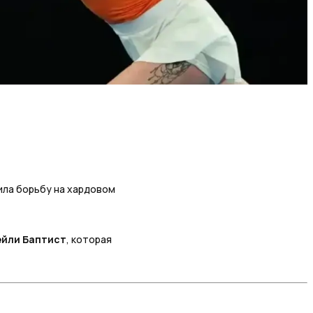
ила борьбу на хардовом
ейли Баптист
, которая