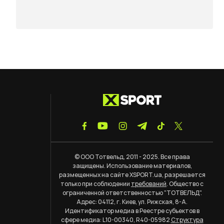
© ООО Тотвельд, 2011 - 2025. Все права
защищены. Использование материалов,
размещенных на сайте XSPORT.ua, разрешается
только при соблюдении
требований
. Общество с
ограниченной ответственностью "ТОТВЕЛЬД".
Адрес: 04112, г. Киев, ул. Рижская, 8-А.
Идентификатор медиа в Реестре субъектов в
сфере медиа: L10-00340, R40-05982
Структура