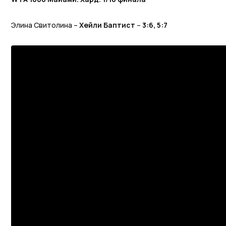
Элина Свитолина –
Хейли Баптист
–
3:6, 5:7