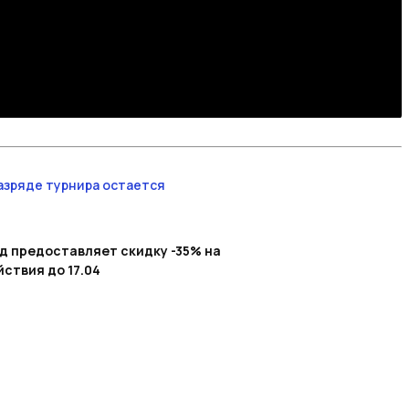
азряде турнира остается
од предоставляет скидку -35% на
ствия до 17.04