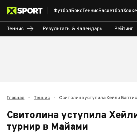
Футбол
Бокс
Теннис
Баскетбол
Хокке
Теннис
Результаты & Календарь
Рейтинг
Главная
•
Теннис
•
Свитолина уступила Хейли Баптис
Свитолина уступила Хейли
турнир в Майами