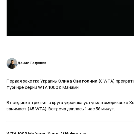
Денис Седашов
Первая ракетка Украины
Элина Свитолина
(8 WTA) прекрат
турнире серии WTA 1000 в Майами.
В поединке третьего круга украинка уступила американке
Х
занимает (45 WTA). Встреча длилась 1 час 38 минут.
WTA 1000 Майами. Хард. 1/16 финала