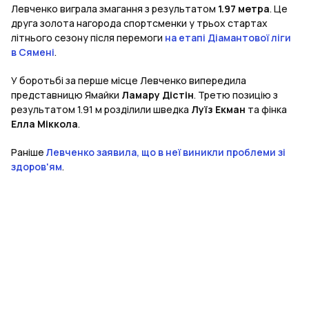
Левченко виграла змагання з результатом
1.97 метра
. Це
друга золота нагорода спортсменки у трьох стартах
літнього сезону після перемоги
на етапі Діамантової ліги
в Сямені
.
У боротьбі за перше місце Левченко випередила
представницю Ямайки
Ламару Дістін
. Третю позицію з
результатом 1.91 м розділили шведка
Луїз Екман
та фінка
Елла Міккола
.
Раніше
Левченко заявила, що в неї виникли проблеми зі
здоров'ям
.