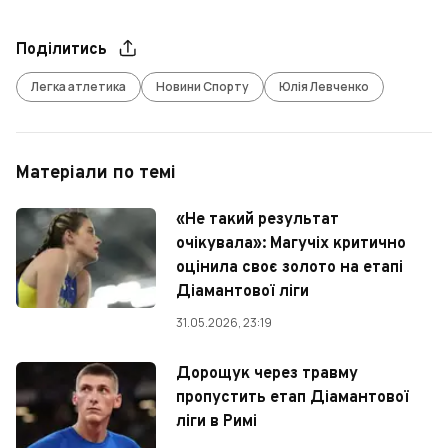
Поділитись
Легка атлетика
Новини Спорту
Юлія Левченко
Матеріали по темі
«Не такий результат
очікувала»: Магучіх критично
оцінила своє золото на етапі
Діамантової ліги
31.05.2026, 23:19
Дорощук через травму
пропустить етап Діамантової
ліги в Римі