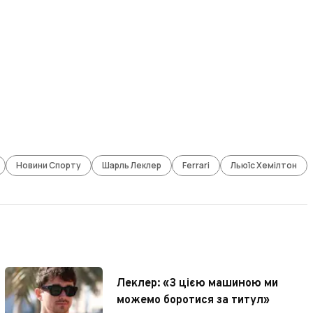
Новини Спорту
Шарль Леклер
Ferrari
Льюїс Хемілтон
Леклер: «З цією машиною ми
можемо боротися за титул»