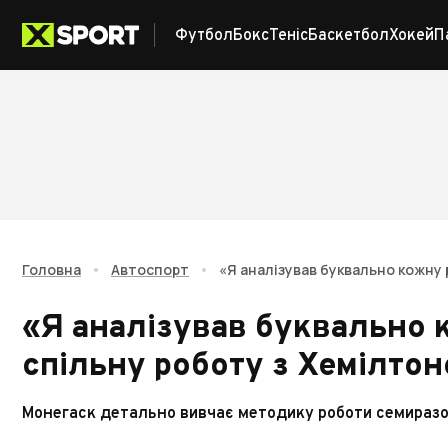
Футбол
Бокс
Теніс
Баскетбол
Хокей
П
Головна
•
Автоспорт
•
«Я аналізував буквально кожну 
«Я аналізував буквально к
спільну роботу з Хемілто
Монегаск детально вивчає методику роботи семиразов