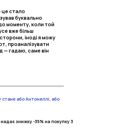
е це стало
ізував буквально
 до моменту, коли той
усе вже більш
 сторони, іноді я можу
от, проаналізувати
ід — гадаю, саме він
у стане або Антонеллі, або
 надає знижку -35% на покупку 3