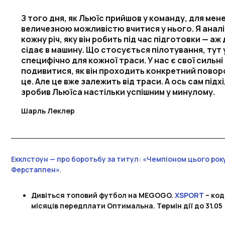
З того дня, як Льюїс прийшов у команду, для мен
величезною можливістю вчитися у нього. Я анал
кожну річ, яку він робить під час підготовки — аж
сідає в машину. Що стосується пілотування, тут 
специфічно для кожної траси. У нас є свої сильні
подивитися, як він проходить конкретний повор
це. Але це вже залежить від траси. А ось сам підх
зробив Льюїса настільки успішним у минулому.
Шарль Леклер
Екклстоун — про боротьбу за титул: «Чемпіоном цього рок
Ферстаппен»
.
Дивіться топовий футбол на MEGOGO.
XSPORT
– код
місяців передплати Оптимальна. Термін дії до 31.05