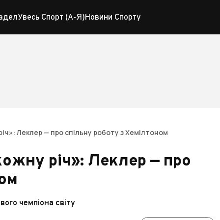
адел
Увесь Спорт (А-Я)
Новини Спорту
річ»: Леклер — про спільну роботу з Хемілтоном
ожну річ»: Леклер — про
ном
ого чемпіона світу