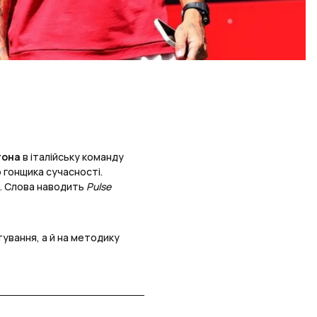
тона
в італійську команду
 гонщика сучасності.
я. Слова наводить
Pulse
тування, а й на методику