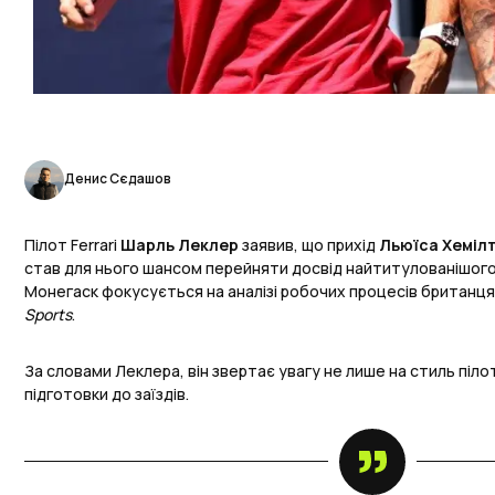
Денис Сєдашов
Пілот Ferrari
Шарль Леклер
заявив, що прихід
Льюїса Хеміл
став для нього шансом перейняти досвід найтитулованішого
Монегаск фокусується на аналізі робочих процесів британц
Sports
.
За словами Леклера, він звертає увагу не лише на стиль піло
підготовки до заїздів.