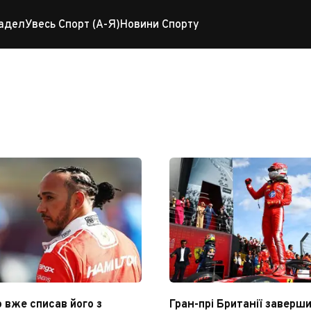
адел
Увесь Спорт (А-Я)
Новини Спорту
 вже списав його з
Гран-прі Британії заверш