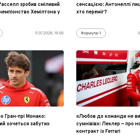
 Расселл зробив сміливий
сенсацією: Антонеллі лиш
 чемпіонство Хемілтона у
хто переміг?
11.07.2026, 19:56
Формула-1
0
о Гран-прі Монако:
«Любов до команди не в
кий хочеться забути»
сумнівів»: Леклер — про н
контракт із Ferrari