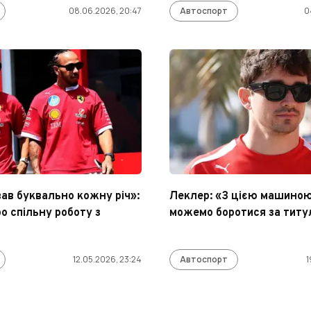
08.06.2026, 20:47
Автоспорт
0
вав буквально кожну річ»:
Леклер: «З цією машино
о спільну роботу з
можемо боротися за титу
м
12.05.2026, 23:24
Автоспорт
1