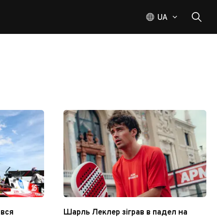
UA
ився
Шарль Леклер зіграв в падел на