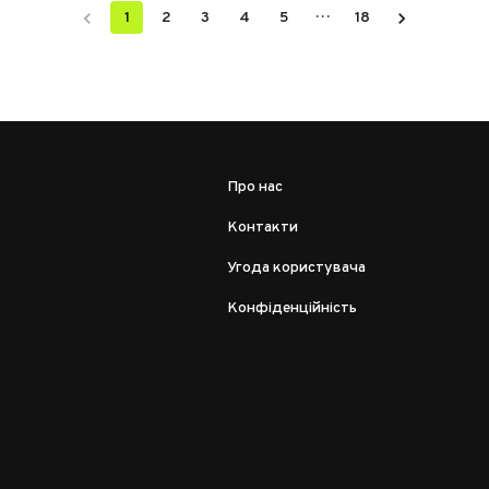
…
1
2
3
4
5
18
Про нас
Контакти
Угода користувача
Конфіденційність