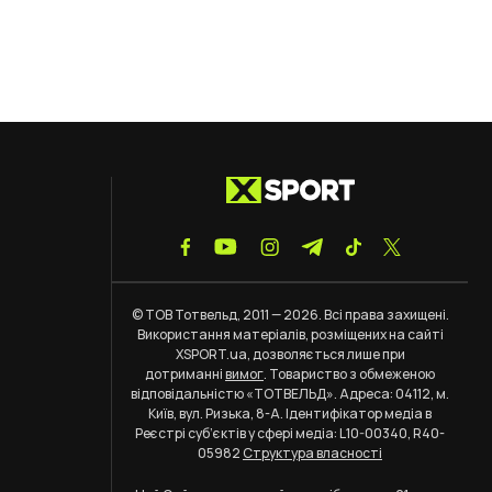
© ТОВ Тотвельд, 2011 — 2026. Всі права захищені.
Використання матеріалів, розміщених на сайті
XSPORT.ua, дозволяється лише при
дотриманні
вимог
. Товариство з обмеженою
відповідальністю «ТОТВЕЛЬД». Адреса: 04112, м.
Київ, вул. Ризька, 8-А. Ідентифікатор медіа в
Реєстрі суб’єктів у сфері медіа: L10-00340, R40-
05982
Структура власності