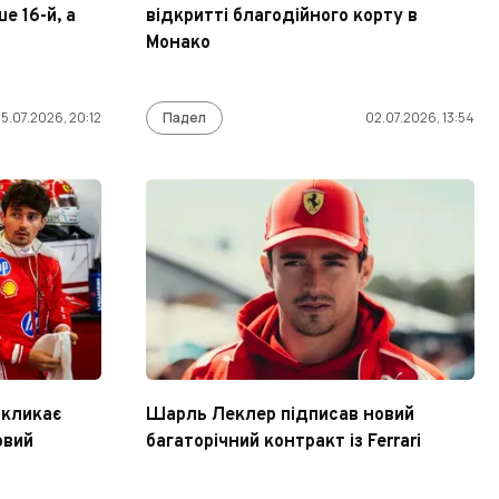
е 16-й, а
відкритті благодійного корту в
Монако
5.07.2026, 20:12
Падел
02.07.2026, 13:54
икликає
Шарль Леклер підписав новий
овий
багаторічний контракт із Ferrari