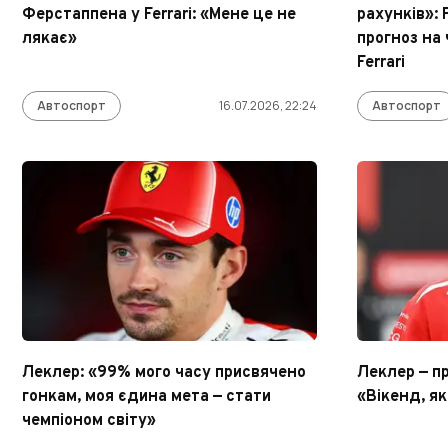
Ферстаппена у Ferrari: «Мене це не
рахунків»:
лякає»
прогноз на
Ferrari
Автоспорт
16.07.2026, 22:24
Автоспорт
Леклер: «99% мого часу присвячено
Леклер — пр
гонкам, моя єдина мета — стати
«Вікенд, я
чемпіоном світу»