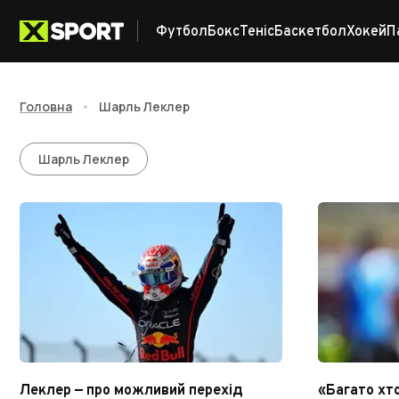
Футбол
Бокс
Теніс
Баскетбол
Хокей
П
Головна
•
Шарль Леклер
Шарль Леклер
Шарль Леклер
Леклер — про можливий перехід
«Багато хто