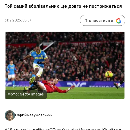
Той самий вболівальник ще довго не пострижеться
31.12.2025, 05:57
Підписатися в
Фото: Getty Images
Сергій Разумовський
У 19-му турі англійської Прем’єр-ліги Манчестер Юнайтед