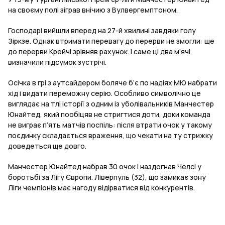
на своєму полі зіграв внічию з Вулвергемптоном.
Господарі вийшли вперед на 27-й хвилині завдяки голу
Зіркзе. Однак втримати перевагу до перерви не змогли: ще
до перерви Крейчі зрівняв рахунок. І саме ці два м’ячі
визначили підсумок зустрічі.
Осічка в грі з аутсайдером боляче б’є по надіях МЮ набрати
хід і видати переможну серію. Особливо символічно це
виглядає на тлі історії з одним із уболівальників Манчестер
Юнайтед, який пообіцяв не стригтися доти, доки команда
не виграє п’ять матчів поспіль: після втрати очок у такому
поєдинку складається враження, що чекати на ту стрижку
доведеться ще довго.
Манчестер Юнайтед набрав 30 очок і наздогнав Челсі у
боротьбі за Лігу Європи. Ліверпуль (32), що замикає зону
Ліги чемпіонів має нагоду відірватися від конкурентів.