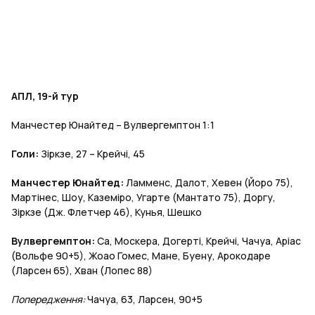
АПЛ, 19-й тур
Манчестер Юнайтед – Вулвергемптон 1:1
Голи:
Зіркзе, 27 – Крейчі, 45
Манчестер Юнайтед:
Ламменс, Далот, Хевен (Йоро 75),
Мартінес, Шоу, Каземіро, Угарте (Мантато 75), Доргу,
Зіркзе (Дж. Флетчер 46), Кунья, Шешко
Вулвергемптон:
Са, Москера, Догерті, Крейчі, Чачуа, Аріас
(Вольфе 90+5), Жоао Гомес, Мане, Буену, Арокодаре
(Ларсен 65), Хван (Лопес 88)
Попередження:
Чачуа, 63, Ларсен, 90+5