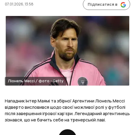
07.01.2026, 13:58
Підписатися в
Ліонель Мессі / фото - Getty
Нападник Інтер Маямі та збірної Аргентини Ліонель Мессі
відверто висловився щодо своєї можливої ролі у футболі
після завершення ігрової кар’єри. Легендарний аргентинець
зізнався, що не бачить себе на тренерській лаві.