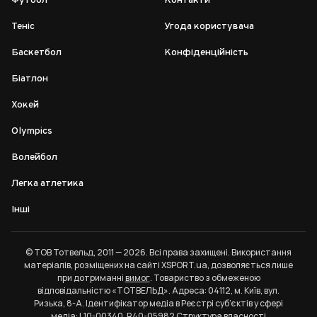
Футбол
Контакти
Теніс
Угода користувача
Баскетбол
Конфіденційність
Біатлон
Хокей
Olympics
Волейбол
Легка атлетика
Інші
© ТОВ Тотвельд, 2011 — 2026. Всі права захищені. Використання
матеріалів, розміщених на сайті XSPORT.ua, дозволяється лише
при дотриманні
вимог
. Товариство з обмеженою
відповідальністю «ТОТВЕЛЬД». Адреса: 04112, м. Київ, вул.
Ризька, 8-А. Ідентифікатор медіа в Реєстрі суб’єктів у сфері
медіа: L10-00340, R40-05982
Структура власності