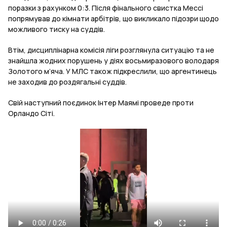
поразки з рахунком 0:3. Після фінального свистка Мессі
попрямував до кімнати арбітрів, що викликало підозри щодо
можливого тиску на суддів.
Втім, дисциплінарна комісія ліги розглянула ситуацію та не
знайшла жодних порушень у діях восьмиразового володаря
Золотого м’яча. У МЛС також підкреслили, що аргентинець
не заходив до роздягальні суддів.
Свій наступний поєдинок Інтер Маямі проведе проти
Орландо Сіті.