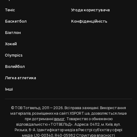
Теніс
Угода користувача
Баскетбол
Конфіденційність
Біатлон
Хокей
Olympics
Волейбол
Легка атлетика
Інші
© ТОВ Тотвельд, 2011 — 2026. Всі права захищені. Використання
матеріалів, розміщених на сайті XSPORT.ua, дозволяється лише
при дотриманні
вимог
. Товариство з обмеженою
відповідальністю «ТОТВЕЛЬД». Адреса: 04112, м. Київ, вул.
Ризька, 8-А. Ідентифікатор медіа в Реєстрі суб’єктів у сфері
медіа: L10-00340, R40-05982
Структура власності