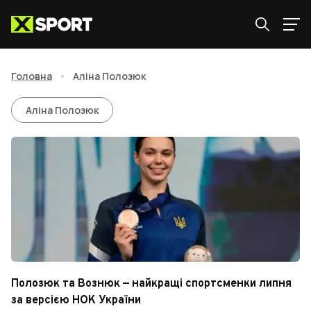
Головна
•
Аліна Полозюк
Аліна Полозюк
Аліна Полозюк
Полозюк та Вознюк — найкращі спортсменки липня
за версією НОК України