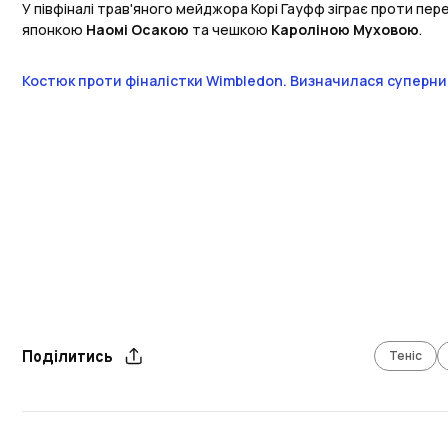
У півфіналі трав'яного мейджора Корі Гауфф зіграє проти пе
японкою
Наомі Осакою
та чешкою
Кароліною Муховою
.
Костюк проти фіналістки Wimbledon. Визначилася суперниц
Теніс
Поділитись