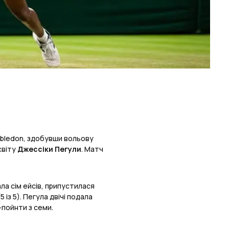
mbledon, здобувши вольову
світу
Джессіки Пегули
. Матч
ала сім ейсів, припустилася
із 5). Пегула двічі подала
-пойнти з семи.