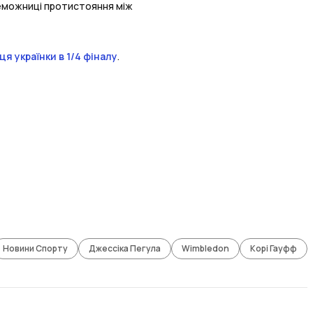
реможниці протистояння між
я українки в 1/4 фіналу
.
Новини Спорту
Джессіка Пегула
Wimbledon
Корі Гауфф