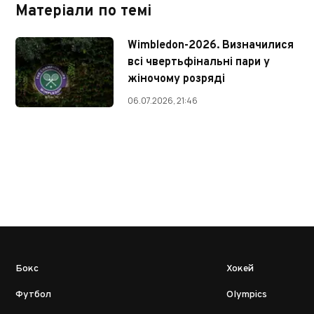
Матеріали по темі
Wimbledon-2026. Визначилися
всі чвертьфінальні пари у
жіночому розряді
06.07.2026, 21:46
Бокс
Хокей
Футбол
Olympics