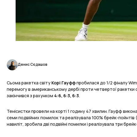
Денис Сєдашов
Сьома ракетка світу
Корі Гауфф
пробилася до 1/2 фіналу Wi
перемогу в американському дербі проти четвертої ракетки 
закінчився з рахунком
4:6, 6:3, 6:3
.
Тенісистки провели на корті 1 годину 47 хвилин. Гауфф викон
семи подвійних помилок та реалізувала 100% брейк-пойнтів (5 
навиліт, зробила дві подвійні помилки і реалізувала три брейк