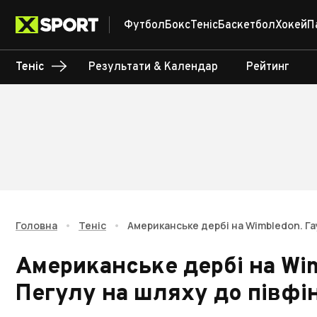
Футбол
Бокс
Теніс
Баскетбол
Хокей
П
Теніс
Результати & Календар
Рейтинг
Головна
•
Теніс
•
Американське дербі на Wimbledon. Га
Американське дербі на Wi
Пегулу на шляху до півфі