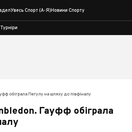
адел
Увесь Спорт (А-Я)
Новини Спорту
Турніри
уфф обіграла Пегулу на шляху до півфіналу
mbledon. Гауфф обіграла
налу