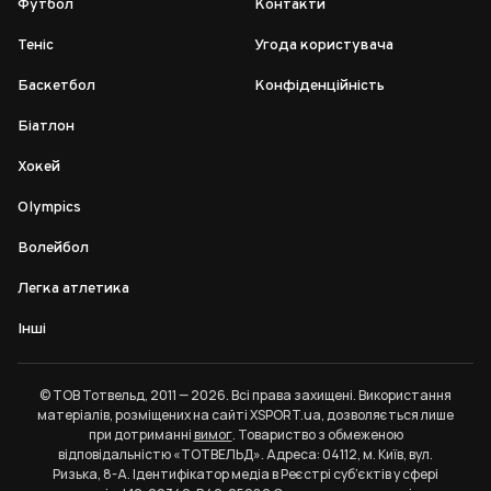
Футбол
Контакти
Теніс
Угода користувача
Баскетбол
Конфіденційність
Біатлон
Хокей
Olympics
Волейбол
Легка атлетика
Інші
© ТОВ Тотвельд, 2011 — 2026. Всі права захищені. Використання
матеріалів, розміщених на сайті XSPORT.ua, дозволяється лише
при дотриманні
вимог
. Товариство з обмеженою
відповідальністю «ТОТВЕЛЬД». Адреса: 04112, м. Київ, вул.
Ризька, 8-А. Ідентифікатор медіа в Реєстрі суб’єктів у сфері