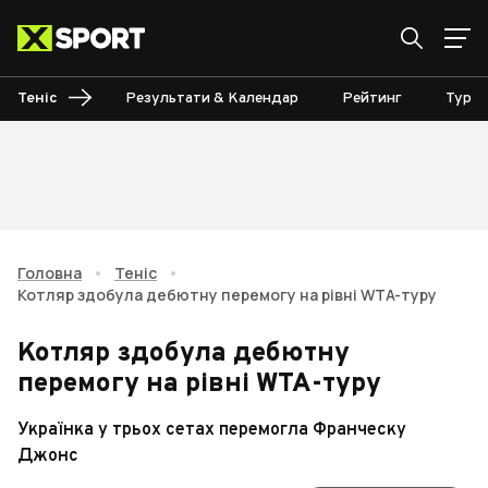
Теніс
Результати & Календар
Рейтинг
Турні
Головна
•
Теніс
•
Котляр здобула дебютну перемогу на рівні WTA-туру
Котляр здобула дебютну
перемогу на рівні WTA-туру
Українка у трьох сетах перемогла Франческу
Джонс