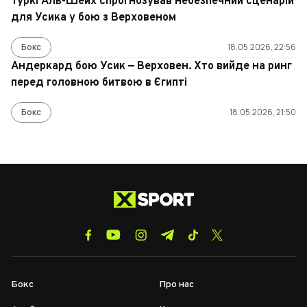
Туркі Аль-Шейх спрогнозував небезпечний сценарій
для Усика у бою з Верховеном
Бокс
18.05.2026, 22:56
Андеркард бою Усик — Верховен. Хто вийде на ринг
перед головною битвою в Єгипті
Бокс
18.05.2026, 21:50
Бокс
Про нас