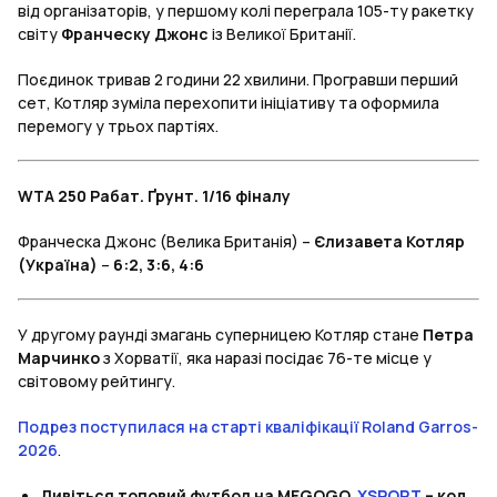
від організаторів, у першому колі переграла 105-ту ракетку
світу
Франческу Джонс
із Великої Британії.
Поєдинок тривав 2 години 22 хвилини. Програвши перший
сет, Котляр зуміла перехопити ініціативу та оформила
перемогу у трьох партіях.
WTA 250 Рабат. Ґрунт. 1/16 фіналу
Франческа Джонс (Велика Британія) –
Єлизавета Котляр
(Україна)
–
6:2, 3:6, 4:6
У другому раунді змагань суперницею Котляр стане
Петра
Марчинко
з Хорватії, яка наразі посідає 76-те місце у
світовому рейтингу.
Подрез поступилася на старті кваліфікації Roland Garros-
2026
.
Дивіться топовий футбол на MEGOGO.
XSPORT
– код