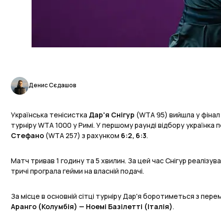
Денис Сєдашов
Українська тенісистка
Дар'я Снігур
(WTA 95) вийшла у фінал 
турніру WTA 1000 у Римі. У першому раунді відбору українка 
Стефано
(WTA 257) з рахунком
6:2, 6:3
.
Матч тривав 1 годину та 5 хвилин. За цей час Снігур реалізувал
тричі програла гейми на власній подачі.
За місце в основній сітці турніру Дар'я боротиметься з пе
Аранго (Колумбія) — Ноемі Базілетті (Італія)
.