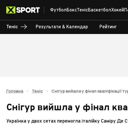
Футбол
Бокс
Теніс
Баскетбол
Хокей
П
Теніс
Результати & Календар
Рейтинг
Головна
•
Теніс
•
Снігур вийшла у фінал кваліфікації ту
Снігур вийшла у фінал квал
Українка у двох сетах перемогла італійку Саміру Де 