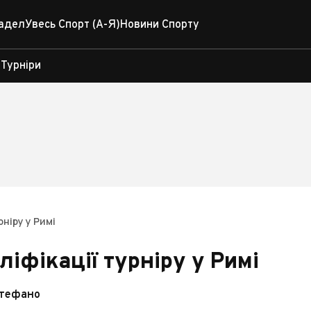
адел
Увесь Спорт (А-Я)
Новини Спорту
Турніри
рніру у Римі
іфікації турніру у Римі
Стефано