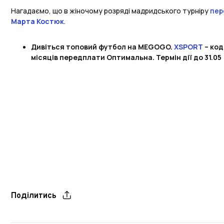
Нагадаємо, що в жіночому розряді мадридського турніру
пер
Марта Костюк
.
Дивіться топовий футбол на MEGOGO.
XSPORT
– код
місяців передплати Оптимальна. Термін дії до 31.05
Поділитись