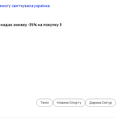
емогу святкувала українка
 надає знижку -35% на покупку 3
Теніс
Новини Спорту
Дарина Снігур