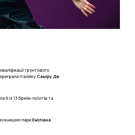
кваліфікації ґрунтового
переграла італійку
Саміру Де
а 6 із 13 брейк-поїнтів та
реможницею пари
Еміліана